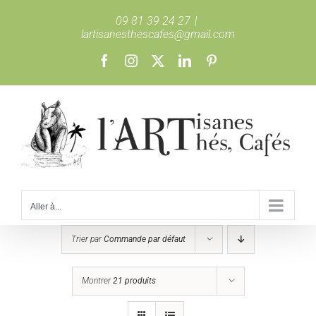
Passer
09 81 39 24 27
|
au
lartisanesthescafes@gmail.com
contenu
Facebook
Instagram
X
LinkedIn
Pinterest
Aller à...
Trier par
Commande par défaut
Montrer
21 produits