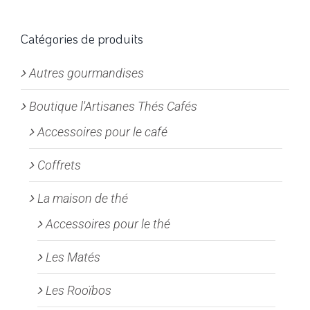
Les
options
Catégories de produits
peuvent
Autres gourmandises
être
choisies
Boutique l'Artisanes Thés Cafés
sur
la
Accessoires pour le café
page
Coffrets
du
produit
La maison de thé
Accessoires pour le thé
Les Matés
Les Rooïbos