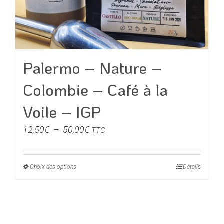
du
produit
Palermo – Nature –
Colombie – Café à la
Voile – IGP
Plage
12,50
€
–
50,00
€
TTC
de
prix :
Choix des options
Ce
Détails
12,50€
produit
à
a
50,00€
plusieurs
variations.