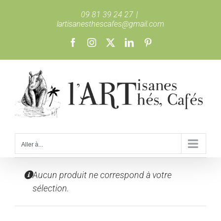
Passer
09 81 39 24 27
|
au
lartisanesthescafes@gmail.com
contenu
Facebook
Instagram
X
LinkedIn
Pinterest
Aller à...
Aucun produit ne correspond à votre
sélection.