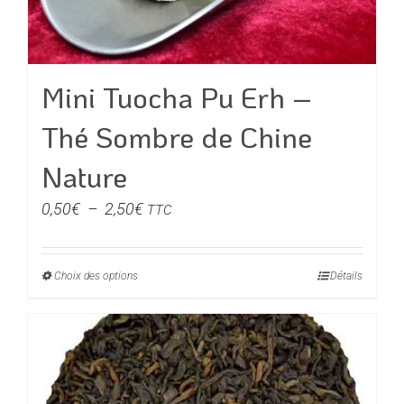
sur
la
page
du
Mini Tuocha Pu Erh –
produit
Thé Sombre de Chine
Nature
Plage
0,50
€
–
2,50
€
TTC
de
prix :
Choix des options
Ce
Détails
0,50€
produit
à
a
2,50€
plusieurs
variations.
Les