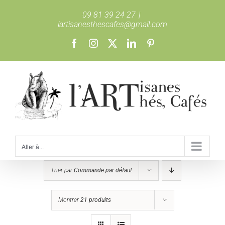
Passer
09 81 39 24 27
|
au
lartisanesthescafes@gmail.com
contenu
Facebook
Instagram
X
LinkedIn
Pinterest
Aller à...
Trier par
Commande par défaut
Montrer
21 produits