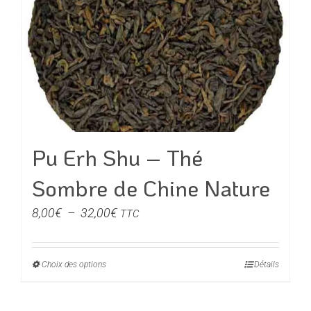
options
peuvent
être
choisies
sur
la
page
du
Pu Erh Shu – Thé
produit
Sombre de Chine Nature
Plage
8,00
€
–
32,00
€
TTC
de
prix :
Choix des options
Ce
Détails
8,00€
produit
à
a
32,00€