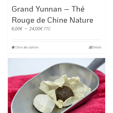
du
Grand Yunnan – Thé
produit
Rouge de Chine Nature
Plage
6,00
€
–
24,00
€
TTC
de
prix :
Choix des options
Ce
Détails
6,00€
produit
à
a
24,00€
plusieurs
variations.
Les
options
peuvent
être
choisies