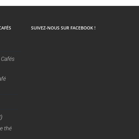
CAFÉS
SUIVEZ-NOUS SUR FACEBOOK !
 Cafés
afé
)
e thé