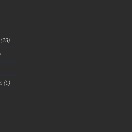
(23)
)
es
(0)