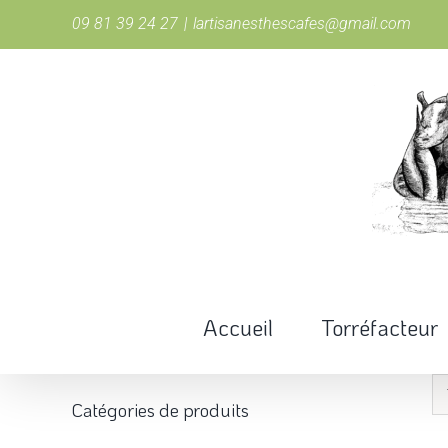
Passer
09 81 39 24 27
|
lartisanesthescafes@gmail.com
au
contenu
Accueil
Torréfacteur
Catégories de produits