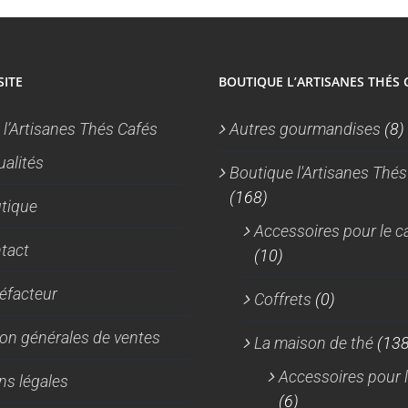
du
produit
SITE
BOUTIQUE L’ARTISANES THÉS 
 l’Artisanes Thés Cafés
Autres gourmandises
(8)
ualités
Boutique l'Artisanes Thés
(168)
tique
Accessoires pour le c
tact
(10)
réfacteur
Coffrets
(0)
on générales de ventes
La maison de thé
(138
Accessoires pour l
ns légales
(6)