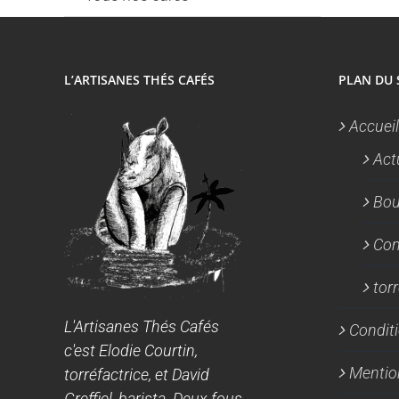
L’ARTISANES THÉS CAFÉS
PLAN DU 
Accueil
Act
Bou
Con
tor
L'Artisanes Thés Cafés
Conditi
c'est Elodie Courtin,
Mentio
torréfactrice, et David
Greffiel, barista. Deux fous