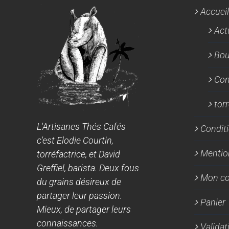
Accueil
Act
Bou
Con
tor
L'Artisanes Thés Cafés
Conditi
c'est Elodie Courtin,
Mentio
torréfactrice, et David
Greffiel, barista. Deux fous
Mon c
du grains désireux de
partager leur passion.
Panier
Mieux, de partager leurs
connaissances.
Valida