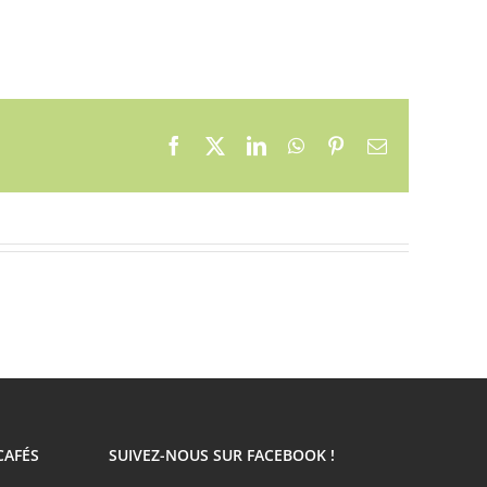
Facebook
X
LinkedIn
WhatsApp
Pinterest
Email
CAFÉS
SUIVEZ-NOUS SUR FACEBOOK !