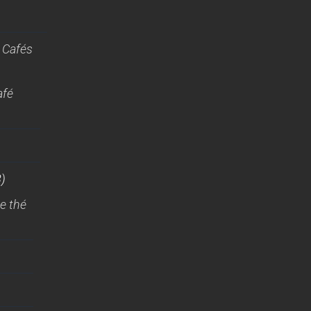
 Cafés
afé
)
e thé