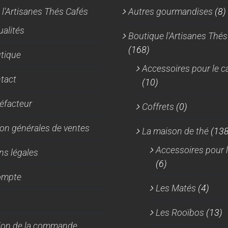
 l’Artisanes Thés Cafés
Autres gourmandises
(8)
ualités
Boutique l'Artisanes Thés
(168)
tique
Accessoires pour le c
tact
(10)
réfacteur
Coffrets
(0)
on générales de ventes
La maison de thé
(138
Accessoires pour l
ns légales
(6)
ompte
Les Matés
(4)
Les Rooïbos
(13)
tion de la commande