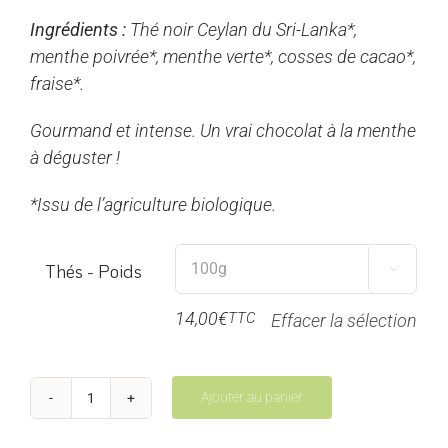
prix :
Ingrédients :
Thé noir Ceylan du Sri-Lanka*,
7,00€
menthe poivrée*, menthe verte*, cosses de cacao*,
à
fraise*.
28,00€
Gourmand et intense. Un vrai chocolat à la menthe
à déguster !
*Issu de l’agriculture biologique.
Thés - Poids

14,00
€
TTC
Effacer la sélection
Ajouter au panier
quantité
de