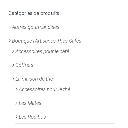
Les
options
Catégories de produits
peuvent
Autres gourmandises
être
choisies
Boutique l'Artisanes Thés Cafés
sur
la
Accessoires pour le café
page
Coffrets
du
produit
La maison de thé
Accessoires pour le thé
Les Matés
Les Rooïbos