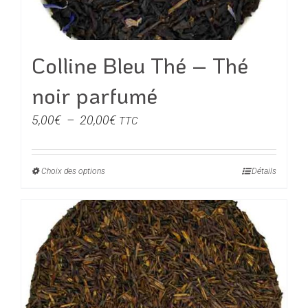
la
page
du
Colline Bleu Thé – Thé
produit
noir parfumé
Plage
5,00
€
–
20,00
€
TTC
de
prix :
Choix des options
Ce
Détails
5,00€
produit
à
a
20,00€
plusieurs
variations.
Les
options
peuvent