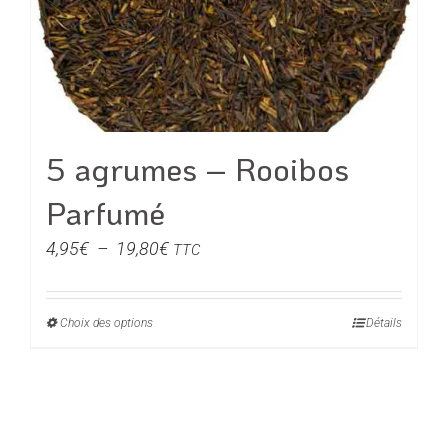
être
choisies
sur
la
page
du
5 agrumes – Rooibos
produit
Parfumé
Plage
4,95
€
–
19,80
€
TTC
de
prix :
Choix des options
Ce
Détails
4,95€
produit
à
a
19,80€
plusieurs
variations.