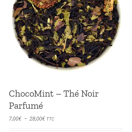
ChocoMint – Thé Noir
Parfumé
Plage
7,00
€
–
28,00
€
TTC
de