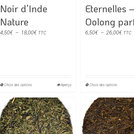
la
la
Noir d’Inde
Eternelles 
page
page
du
du
Nature
Oolong par
produit
produit
Plage
Plag
4,50
€
–
18,00
€
6,50
€
–
26,00
€
TTC
TTC
de
de
prix :
prix :
4,50€
6,50
à
à
18,00€
26,0
Choix des options
Ce
Aperçu
Choix des options
Ce
produit
produit
a
a
plusieurs
plusieu
variations.
variati
Les
Les