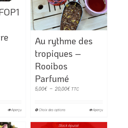
s
choisies
FOP1
sur
la
page
du
re
Au rythme des
produit
e
tropiques –
Rooibos
€
Parfumé
0€
Plage
5,00
€
–
20,00
€
TTC
de
prix :
Aperçu
Choix des options
Ce
Aperçu
5,00€
produit
à
Stock épuisé
a
20,00€