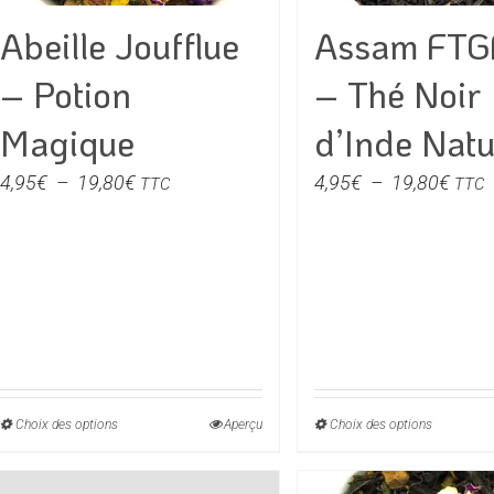
choisies
choisie
Abeille Joufflue
Assam FTG
sur
sur
la
la
– Potion
– Thé Noir
page
page
du
du
Magique
d’Inde Natu
produit
produit
Plage
Plag
4,95
€
–
19,80
€
4,95
€
–
19,80
€
TTC
TTC
de
de
prix :
prix :
4,95€
4,95
à
à
19,80€
19,8
Choix des options
Ce
Aperçu
Choix des options
Ce
produit
produit
a
a