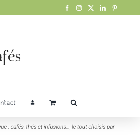
Facebook
Instagram
X
LinkedIn
Pinterest
ntact
e : cafés, thés et infusions…, le tout choisis par