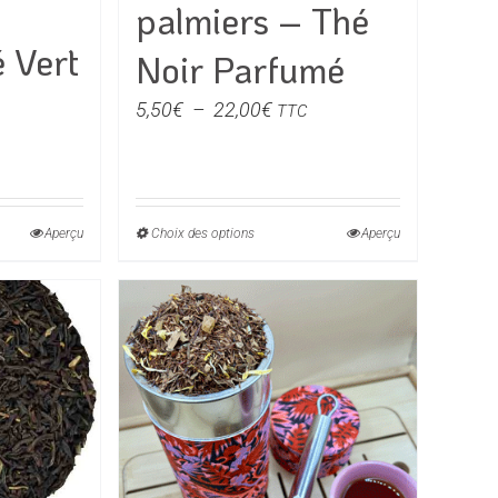
palmiers – Thé
é Vert
Noir Parfumé
Plage
5,50
€
–
22,00
€
TTC
de
e
prix :
5,50€
à
Aperçu
Choix des options
Ce
Aperçu
€
22,00€
produit
a
0€
rs
plusieurs
ons.
variations.
Les
s
options
t
peuvent
être