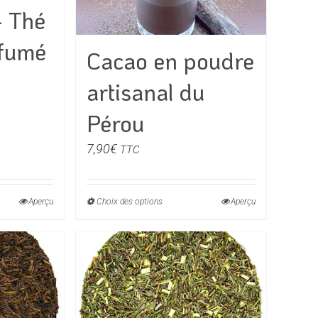
la
– Thé
page
du
fumé
Cacao en poudre
produit
e
artisanal du
Pérou
€
7,90
€
TTC
0€
Aperçu
Choix des options
Ce
Aperçu
produit
a
rs
plusieurs
ons.
variations.
Les