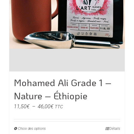
page
du
produit
Mohamed Ali Grade 1 –
Nature – Éthiopie
Plage
11,50
€
–
46,00
€
TTC
de
prix :
Choix des options
Ce
Détails
11,50€