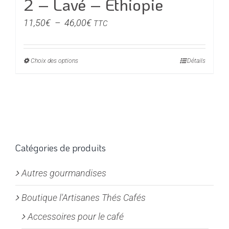
2 – Lavé – Ethiopie
Plage
11,50
€
–
46,00
€
TTC
de
prix :
Choix des options
Ce
Détails
11,50€
produit
à
a
46,00€
plusieurs
variations.
Les
options
Catégories de produits
peuvent
Autres gourmandises
être
choisies
Boutique l'Artisanes Thés Cafés
sur
la
Accessoires pour le café
page