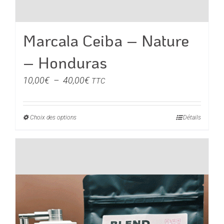
Marcala Ceiba – Nature
– Honduras
Plage
10,00
€
–
40,00
€
TTC
de
prix :
Choix des options
Ce
Détails
10,00€
produit
à
a
40,00€
plusieurs
variations.
Les
options
peuvent