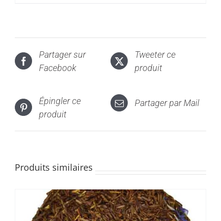
produit
à
a
46,00€
plusieurs
variations.
Partager sur
Tweeter ce
Les
Facebook
produit
options
peuvent
être
Épingler ce
Partager par Mail
choisies
produit
sur
la
page
du
Produits similaires
produit