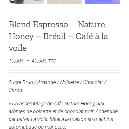
Blend Espresso – Nature
Honey – Brésil – Café à la
voile
Plage
10,00
€
–
40,00
€
TTC
de
prix :
Sucre Brun / Amande / Noisette / Chocolat /
10,00€
Citron.
à
40,00€
« Un assemblage de café Nature Honey, aux
arômes de noisette et de chocolat noir. Acheminé
par bateau à voile. Idéal à la maison en machine
automatique ou manuelle.