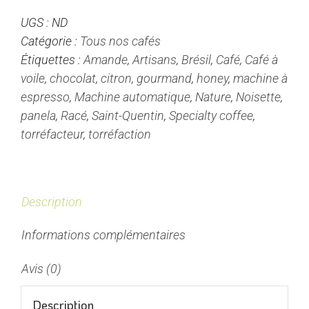
Espresso
UGS :
ND
-
Catégorie :
Tous nos cafés
Nature
Étiquettes :
Amande
,
Artisans
,
Brésil
,
Café
,
Café à
Honey
voile
,
chocolat
,
citron
,
gourmand
,
honey
,
machine à
-
espresso
,
Machine automatique
,
Nature
,
Noisette
,
Brésil
panela
,
Racé
,
Saint-Quentin
,
Specialty coffee
,
-
torréfacteur
,
torréfaction
Café
à
la
voile
Description
Informations complémentaires
Avis (0)
Description