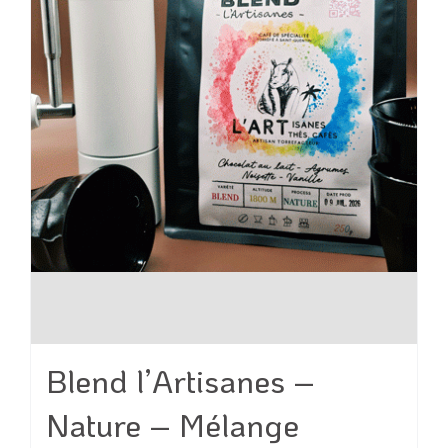
être
choisies
sur
la
page
du
produit
Blend l’Artisanes –
Nature – Mélange