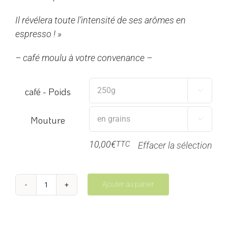
Il révélera toute l’intensité de ses arômes en
espresso ! »
– café moulu à votre convenance –
café - Poids

Mouture

10,00
€
TTC
Effacer la sélection
Ajouter au panier
quantité
de
Blend