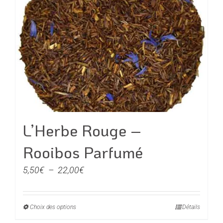
L’Herbe Rouge –
Rooibos Parfumé
Plage
5,50
€
–
22,00
€
de
prix :
Choix des options
Ce
Détails
5,50€
produit