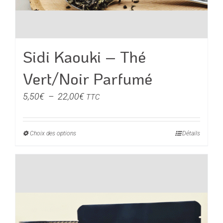
Sidi Kaouki – Thé
Vert/Noir Parfumé
Plage
5,50
€
–
22,00
€
TTC
de
prix :
Choix des options
Ce
Détails
5,50€
produit
à
a
22,00€
plusieurs
variations.
Les
options