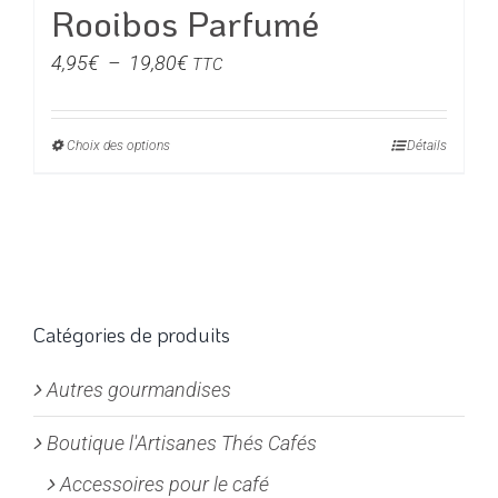
Rooibos Parfumé
Plage
4,95
€
–
19,80
€
TTC
de
prix :
Choix des options
Ce
Détails
4,95€
produit
à
a
19,80€
plusieurs
variations.
Les
options
Catégories de produits
peuvent
Autres gourmandises
être
choisies
Boutique l'Artisanes Thés Cafés
sur
la
Accessoires pour le café