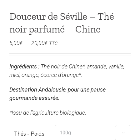
Douceur de Séville – Thé
noir parfumé – Chine
Plage
5,00
€
–
20,00
€
TTC
de
prix :
Ingrédients :
Thé noir de Chine*, amande, vanille,
5,00€
miel, orange, écorce d’orange*.
à
20,00€
Destination Andalousie, pour une pause
gourmande assurée.
*Issu de l’agriculture biologique.
Thés - Poids
