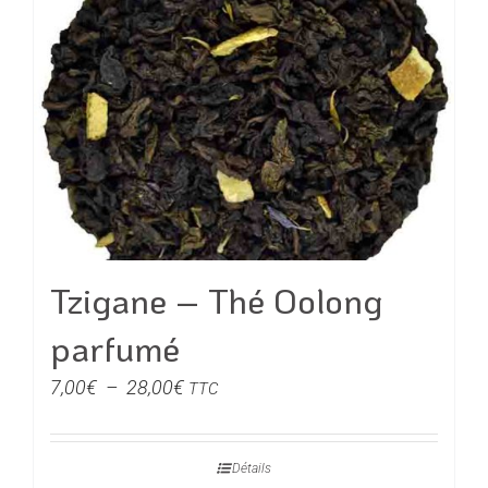
Tzigane – Thé Oolong
parfumé
Plage
7,00
€
–
28,00
€
TTC
de
prix :
Détails
7,00€