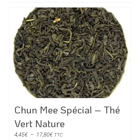
à
28,00€
Chun Mee Spécial – Thé
Vert Nature
Plage
4,45
€
–
17,80
€
TTC