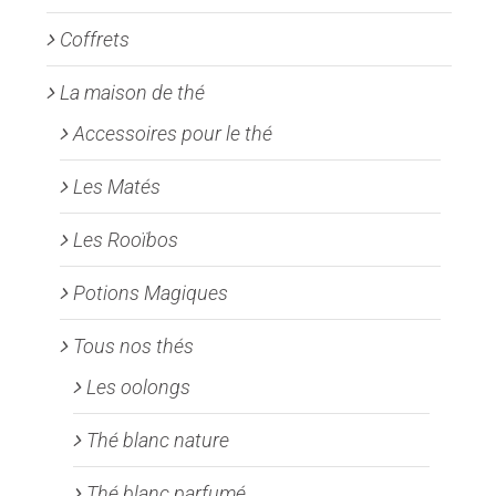
page
Coffrets
du
produit
La maison de thé
Accessoires pour le thé
Les Matés
Les Rooïbos
Potions Magiques
Tous nos thés
Les oolongs
Thé blanc nature
Thé blanc parfumé