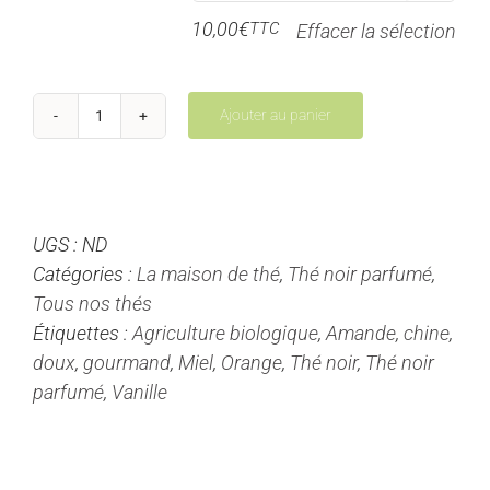
10,00
€
TTC
Effacer la sélection
Ajouter au panier
quantité
de
Douceur
de
UGS :
ND
Séville
Catégories :
La maison de thé
,
Thé noir parfumé
,
-
Tous nos thés
Thé
Étiquettes :
Agriculture biologique
,
Amande
,
chine
,
noir
doux
,
gourmand
,
Miel
,
Orange
,
Thé noir
,
Thé noir
parfumé
parfumé
,
Vanille
-
Chine