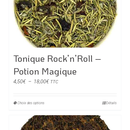
Tonique Rock’n’Roll –
Potion Magique
Plage
4,50
€
–
18,00
€
TTC
de
prix :
Choix des options
Ce
Détails
4,50€
produit
à
a
18,00€
plusieurs