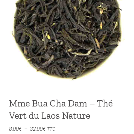
Mme Bua Cha Dam – Thé
Vert du Laos Nature
Plage
8,00
€
–
32,00
€
TTC