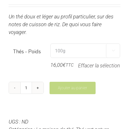
de
prix :
Un thé doux et léger au profil particulier, sur des
8,00€
notes de cuisson de riz. De quoi vous faire
à
voyager.
32,00€
Thés - Poids

16,00
€
TTC
Effacer la sélection
Ajouter au panier
quantité
de
Mme
Bua
UGS :
ND
Cha