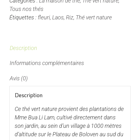
Catégories :
La maison de thé
,
Thé vert nature
,
Dam
Tous nos thés
-
Étiquettes :
fleuri
,
Laos
,
Riz
,
Thé vert nature
Thé
Vert
du
Laos
Description
Nature
Informations complémentaires
Avis (0)
Description
Ce thé vert nature provient des plantations de
Mme Bua Li Lam, cultivé directement dans
son jardin, au sein d’un village à 1000 mètres
d’altitude sur le Plateau de Boloven au sud du