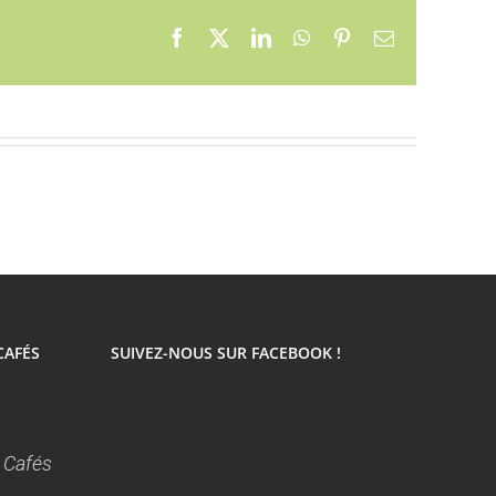
Facebook
X
LinkedIn
WhatsApp
Pinterest
Email
CAFÉS
SUIVEZ-NOUS SUR FACEBOOK !
 Cafés