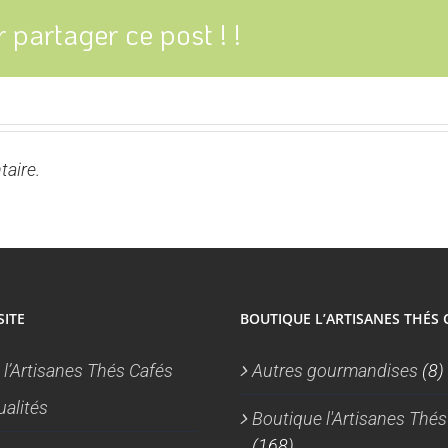
 partager ce post ! !
aire.
SITE
BOUTIQUE L’ARTISANES THÉS 
 l’Artisanes Thés Cafés
Autres gourmandises
(8)
ualités
Boutique l'Artisanes Thés
(168)