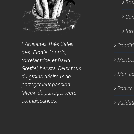
Bou
Con
tor
L'Artisanes Thés Cafés
Conditi
c'est Elodie Courtin,
Mentio
torréfactrice, et David
Greffiel, barista. Deux fous
Mon c
du grains désireux de
partager leur passion.
Panier
Mieux, de partager leurs
connaissances.
Valida