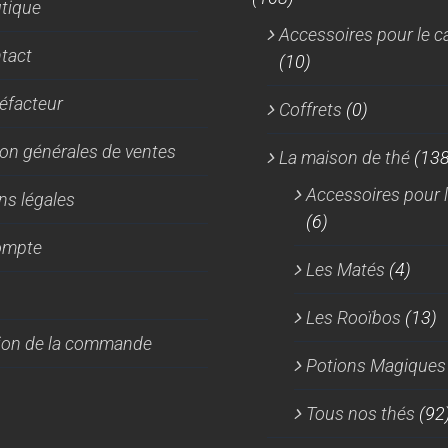
tique
Accessoires pour le c
tact
(10)
réfacteur
Coffrets
(0)
on générales de ventes
La maison de thé
(138
Accessoires pour l
ns légales
(6)
ompte
Les Matés
(4)
Les Rooïbos
(13)
tion de la commande
Potions Magiques
Tous nos thés
(92