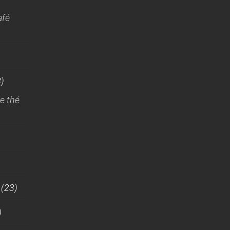
afé
)
e thé
(23)
)