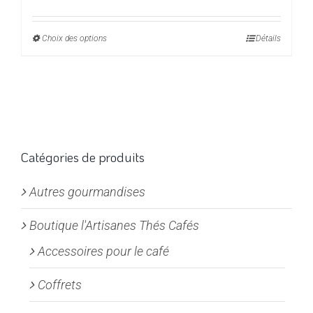
de
prix :
Choix des options
Ce
Détails
4,45€
produit
à
a
17,80€
plusieurs
variations.
Les
options
Catégories de produits
peuvent
Autres gourmandises
être
choisies
Boutique l'Artisanes Thés Cafés
sur
la
Accessoires pour le café
page
Coffrets
du
produit