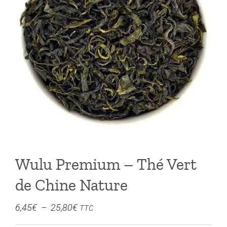
Wulu Premium – Thé Vert
de Chine Nature
Plage
6,45
€
–
25,80
€
TTC
de