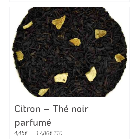
produit
à
a
20,00€
plusieurs
variations.
Les
options
peuvent
être
choisies
sur
la
page
du
Citron – Thé noir
produit
parfumé
Plage
4,45
€
–
17,80
€
TTC