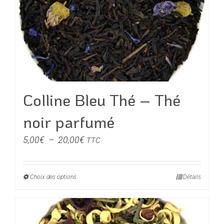
Colline Bleu Thé – Thé
noir parfumé
Plage
5,00
€
–
20,00
€
TTC
de
prix :
Choix des options
Ce
Détails
5,00€
produit
à
a
20,00€
plusieurs