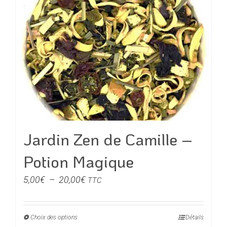
variations.
Les
options
peuvent
être
choisies
sur
la
page
du
Jardin Zen de Camille –
produit
Potion Magique
Plage
5,00
€
–
20,00
€
TTC
de
prix :
Choix des options
Ce
Détails
5,00€