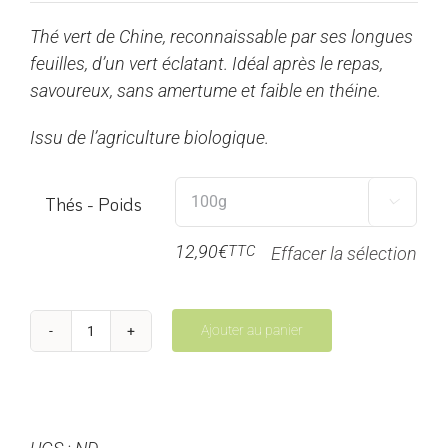
prix :
Thé vert de Chine, reconnaissable par ses longues
6,45€
feuilles, d’un vert éclatant. Idéal après le repas,
à
savoureux, sans amertume et faible en théine.
25,80€
Issu de l’agriculture biologique.
Thés - Poids

12,90
€
TTC
Effacer la sélection
Ajouter au panier
quantité
de
Wulu
Premium