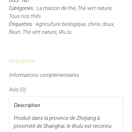
UGS :
ND
-
Catégories :
La maison de thé
,
Thé vert nature
,
Thé
Tous nos thés
Vert
Étiquettes :
Agriculture biologique
,
chine
,
doux
,
de
fleuri
,
Thé vert nature
,
Wu lu
Chine
Nature
Description
Informations complémentaires
Avis (0)
Description
Produit dans la province de Zhejiang à
proximité de Shanghai, le Wulu est reconnu