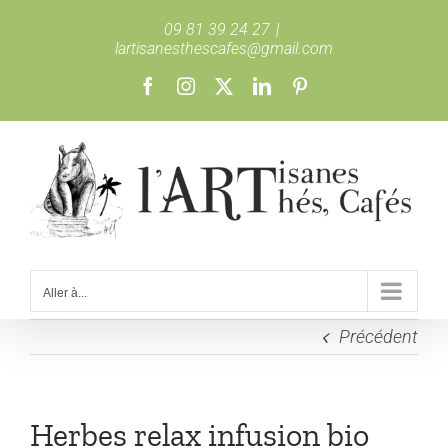
Passer
09 81 39 24 27
|
au
lartisanesthescafes@gmail.com
contenu
Facebook
Instagram
X
LinkedIn
Pinterest
Aller à...
Précédent
Herbes relax infusion bio