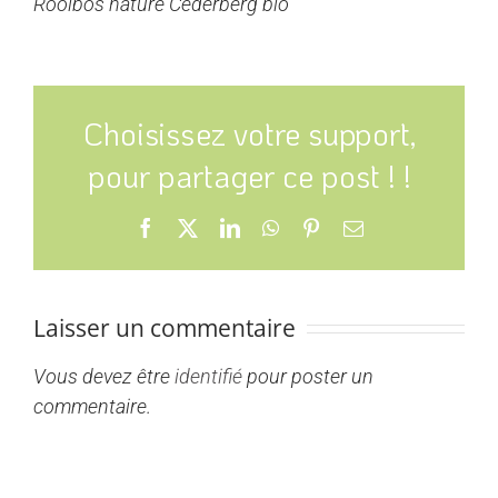
Rooibos nature Cederberg bio
Choisissez votre support,
pour partager ce post ! !
Facebook
X
LinkedIn
WhatsApp
Pinterest
Email
Laisser un commentaire
Vous devez être
identifié
pour poster un
commentaire.