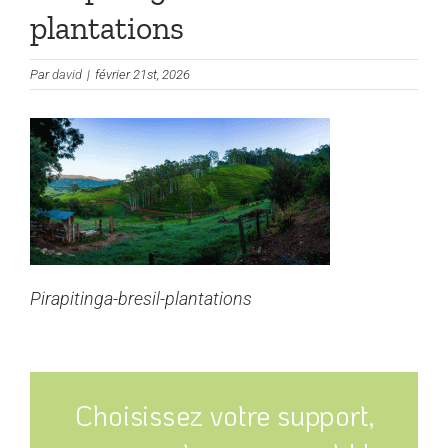
plantations
Par
david
|
février 21st, 2026
Pirapitinga-bresil-plantations
Choisissez votre support,