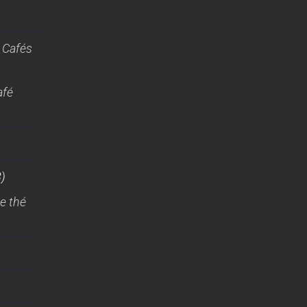
 Cafés
afé
)
e thé