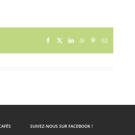
Facebook
X
LinkedIn
WhatsApp
Pinterest
Email
CAFÉS
SUIVEZ-NOUS SUR FACEBOOK !