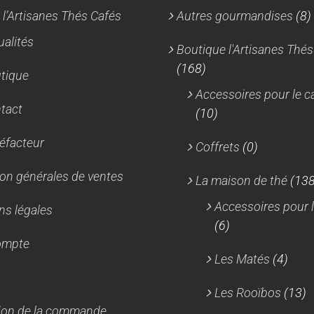
 l’Artisanes Thés Cafés
Autres gourmandises
(8)
ualités
Boutique l'Artisanes Thés
(168)
tique
Accessoires pour le c
tact
(10)
réfacteur
Coffrets
(0)
on générales de ventes
La maison de thé
(138
Accessoires pour l
ns légales
(6)
ompte
Les Matés
(4)
Les Rooïbos
(13)
tion de la commande