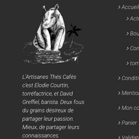
Accueil
Act
Bou
Con
tor
L'Artisanes Thés Cafés
Conditi
c'est Elodie Courtin,
Mentio
torréfactrice, et David
Greffiel, barista. Deux fous
Mon c
du grains désireux de
partager leur passion.
Panier
Mieux, de partager leurs
connaissances.
Valida