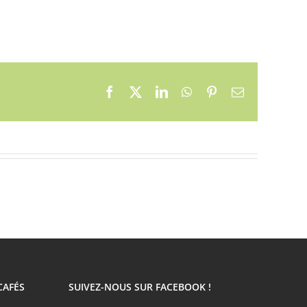
Facebook
X
LinkedIn
WhatsApp
Pinterest
Email
CAFÉS
SUIVEZ-NOUS SUR FACEBOOK !