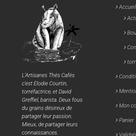
Accueil
Act
Bou
Con
tor
L'Artisanes Thés Cafés
Conditi
c'est Elodie Courtin,
Mentio
torréfactrice, et David
Greffiel, barista. Deux fous
Mon c
du grains désireux de
partager leur passion.
Panier
Mieux, de partager leurs
connaissances.
Valida