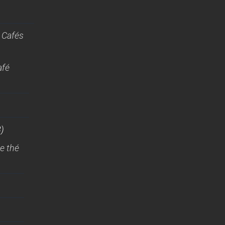
 Cafés
afé
)
e thé