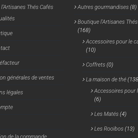
 l’Artisanes Thés Cafés
Autres gourmandises
(8)
ualités
Boutique l'Artisanes Thés
(168)
tique
Accessoires pour le c
tact
(10)
réfacteur
Coffrets
(0)
on générales de ventes
La maison de thé
(138
Accessoires pour l
ns légales
(6)
ompte
Les Matés
(4)
Les Rooïbos
(13)
tion de la commande