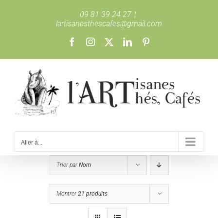
Passer
09 81 39 24 27
|
au
lartisanesthescafes@gmail.com
contenu
Facebook
Instagram
X
LinkedIn
Pinterest
Aller à...
Trier par
Nom
Montrer
21 produits