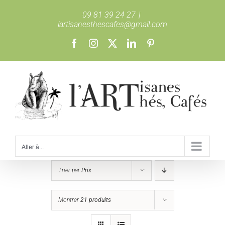
Passer
09 81 39 24 27
|
au
lartisanesthescafes@gmail.com
contenu
Facebook
Instagram
X
LinkedIn
Pinterest
Aller à...
Trier par
Prix
Montrer
21 produits