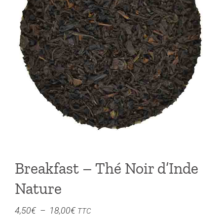
Breakfast – Thé Noir d’Inde
Nature
Plage
4,50
€
–
18,00
€
TTC