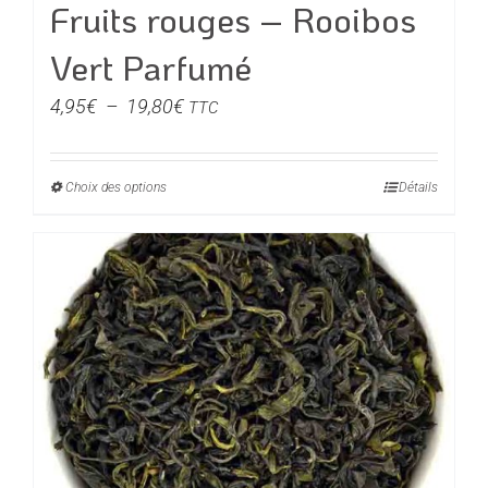
Fruits rouges – Rooibos
Vert Parfumé
Plage
4,95
€
–
19,80
€
TTC
de
prix :
Choix des options
Ce
Détails
4,95€
produit
à
a
19,80€
plusieurs
variations.
Les
options
peuvent
être
choisies
sur