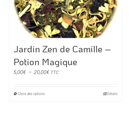
être
choisies
sur
la
page
du
Jardin Zen de Camille –
produit
Potion Magique
Plage
5,00
€
–
20,00
€
TTC
de
prix :
Choix des options
Ce
Détails
5,00€
produit
à
a
20,00€
plusieurs
variations.