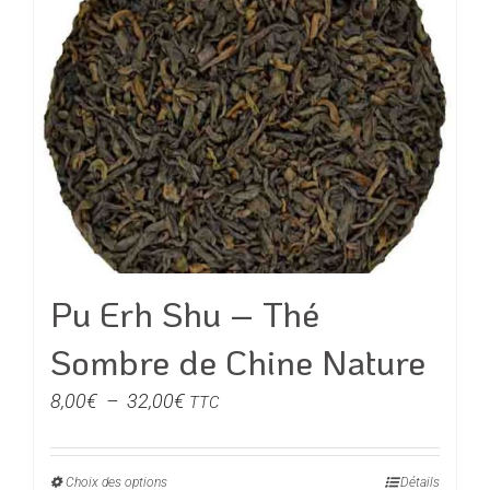
Pu Erh Shu – Thé
Sombre de Chine Nature
Plage
8,00
€
–
32,00
€
TTC
de
prix :
Choix des options
Ce
Détails
8,00€