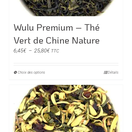
la
page
du
Wulu Premium – Thé
produit
Vert de Chine Nature
Plage
6,45
€
–
25,80
€
TTC
de
prix :
Choix des options
Ce
Détails
6,45€
produit
à
a
25,80€
plusieurs
variations.
Les
options
peuvent