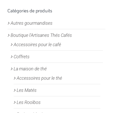
Les
options
Catégories de produits
peuvent
Autres gourmandises
être
choisies
Boutique l'Artisanes Thés Cafés
sur
la
Accessoires pour le café
page
Coffrets
du
produit
La maison de thé
Accessoires pour le thé
Les Matés
Les Rooïbos