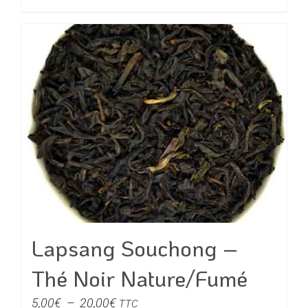
produit
à
a
32,00€
plusieurs
variations.
Les
options
peuvent
être
choisies
sur
la
page
du
Lapsang Souchong –
produit
Thé Noir Nature/Fumé
Plage
5,00
€
–
20,00
€
TTC