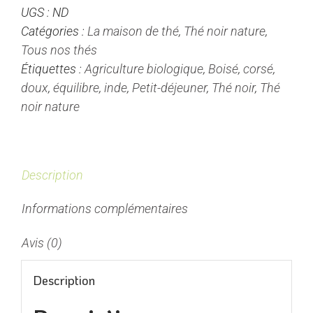
UGS :
ND
Thé
Catégories :
La maison de thé
,
Thé noir nature
,
Noir
Tous nos thés
d'Inde
Étiquettes :
Agriculture biologique
,
Boisé
,
corsé
,
Nature
doux
,
équilibre
,
inde
,
Petit-déjeuner
,
Thé noir
,
Thé
noir nature
Description
Informations complémentaires
Avis (0)
Description