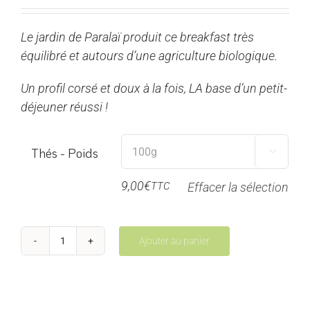
de
prix :
Le jardin de Paralaï produit ce breakfast très
4,50€
équilibré et autours d’une agriculture biologique.
à
18,00€
Un profil corsé et doux à la fois, LA base d’un petit-
déjeuner réussi !
Thés - Poids

9,00
€
TTC
Effacer la sélection
Ajouter au panier
quantité
de
Breakfast
-