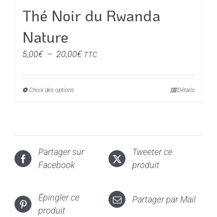
produit
Thé Noir du Rwanda
Nature
Plage
5,00
€
–
20,00
€
TTC
de
prix :
Choix des options
Ce
Détails
5,00€
produit
à
a
20,00€
plusieurs
variations.
Partager sur
Tweeter ce
Les
Facebook
produit
options
peuvent
être
Épingler ce
Partager par Mail
choisies
produit