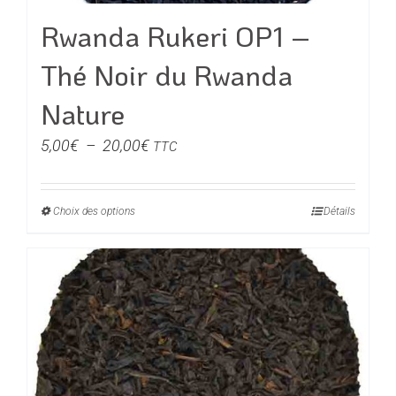
du
Rwanda Rukeri OP1 –
produit
Thé Noir du Rwanda
Nature
Plage
5,00
€
–
20,00
€
TTC
de
prix :
Choix des options
Ce
Détails
5,00€
produit
à
a
20,00€
plusieurs
variations.
Les
options
peuvent