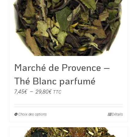
options
peuvent
être
choisies
sur
la
page
du
Marché de Provence –
produit
Thé Blanc parfumé
Plage
7,45
€
–
29,80
€
TTC
de
prix :
Choix des options
Ce
Détails
7,45€
produit
à
a
29,80€