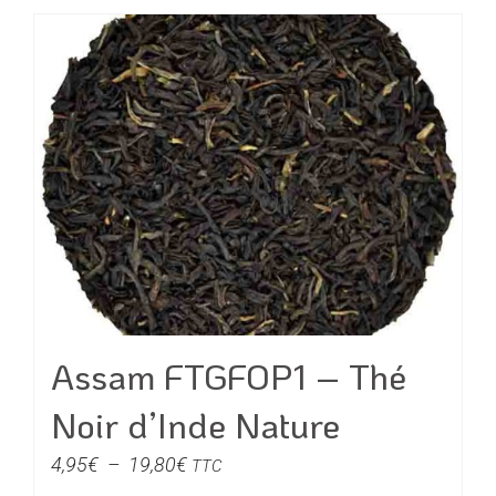
produit
à
a
17,80€
plusieurs
variations.
Les
options
peuvent
être
choisies
sur
la
page
du
Assam FTGFOP1 – Thé
produit
Noir d’Inde Nature
Plage
4,95
€
–
19,80
€
TTC
de