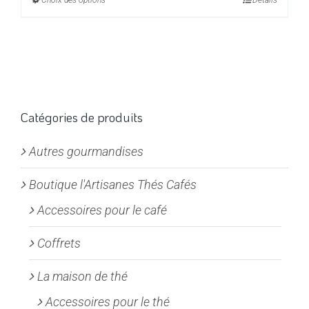
Choix des options
Ce
Détails
4,95€
produit
à
a
19,80€
plusieurs
variations.
Les
options
Catégories de produits
peuvent
Autres gourmandises
être
choisies
Boutique l'Artisanes Thés Cafés
sur
la
Accessoires pour le café
page
Coffrets
du
produit
La maison de thé
Accessoires pour le thé