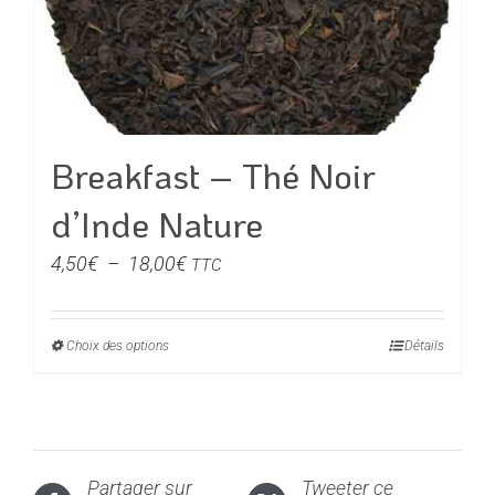
être
choisies
sur
la
page
du
Breakfast – Thé Noir
produit
d’Inde Nature
Plage
4,50
€
–
18,00
€
TTC
de
prix :
Choix des options
Ce
Détails
4,50€
produit
à
a
18,00€
plusieurs
variations.
Partager sur
Tweeter ce