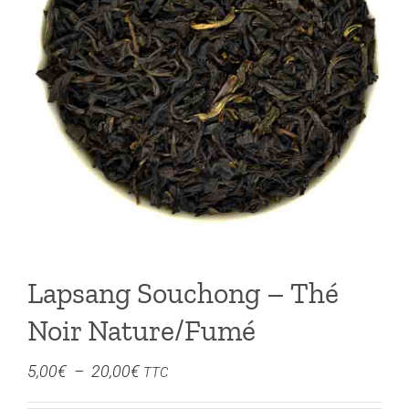
Lapsang Souchong – Thé
Noir Nature/Fumé
Plage
5,00
€
–
20,00
€
TTC
de