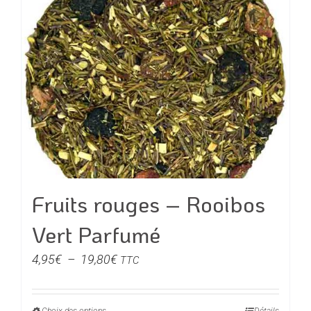
plusieurs
variations.
Les
options
peuvent
être
choisies
sur
la
page
du
Fruits rouges – Rooibos
produit
Vert Parfumé
Plage
4,95
€
–
19,80
€
TTC
de
prix :