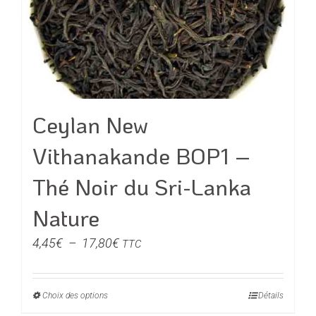
Ceylan New
Vithanakande BOP1 –
Thé Noir du Sri-Lanka
Nature
Plage
4,45
€
–
17,80
€
TTC
de
prix :
Choix des options
Ce
Détails
4,45€