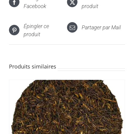
Les
Facebook
produit
options
peuvent
être
Épingler ce
Partager par Mail
choisies
produit
sur
la
page
du
Produits similaires
produit