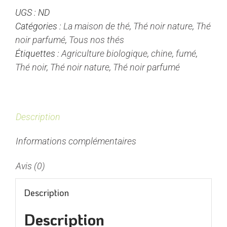
UGS :
ND
-
Catégories :
La maison de thé
,
Thé noir nature
,
Thé
Thé
noir parfumé
,
Tous nos thés
Noir
Étiquettes :
Agriculture biologique
,
chine
,
fumé
,
Nature/Fumé
Thé noir
,
Thé noir nature
,
Thé noir parfumé
Description
Informations complémentaires
Avis (0)
Description
Description