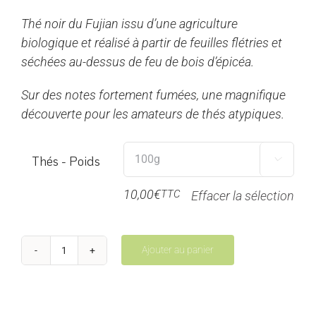
prix :
Thé noir du Fujian issu d’une agriculture
5,00€
biologique et réalisé à partir de feuilles flétries et
à
séchées au-dessus de feu de bois d’épicéa.
20,00€
Sur des notes fortement fumées, une magnifique
découverte pour les amateurs de thés atypiques.
Thés - Poids

10,00
€
TTC
Effacer la sélection
Ajouter au panier
quantité
de
Lapsang
Souchong