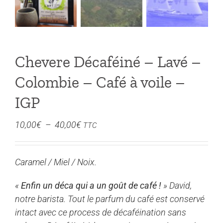
Chevere Décaféiné – Lavé –
Colombie – Café à voile –
IGP
Plage
10,00
€
–
40,00
€
TTC
de
prix :
Caramel / Miel / Noix.
10,00€
à
«
Enfin un déca qui a un goût de café !
» David,
40,00€
notre barista. Tout le parfum du café est conservé
intact avec ce process de décaféination sans