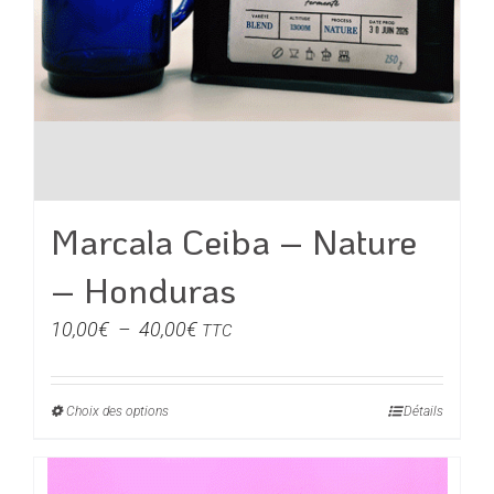
Marcala Ceiba – Nature
– Honduras
Plage
10,00
€
–
40,00
€
TTC
de
prix :
Choix des options
Ce
Détails
10,00€
produit
à
a
40,00€