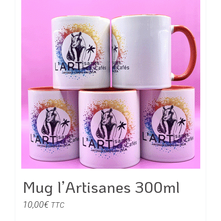
plusieurs
variations.
Les
options
peuvent
être
choisies
sur
la
page
du
produit
Mug l’Artisanes 300ml
10,00
€
TTC