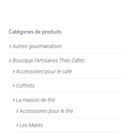
plusieurs
variations.
Les
options
Catégories de produits
peuvent
Autres gourmandises
être
choisies
Boutique l'Artisanes Thés Cafés
sur
la
Accessoires pour le café
page
Coffrets
du
produit
La maison de thé
Accessoires pour le thé
Les Matés