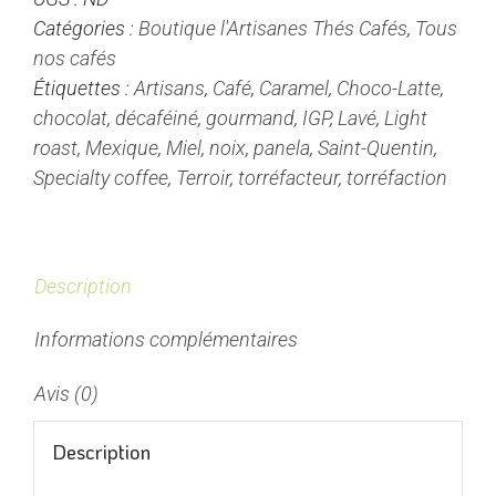
-
Catégories :
Boutique l'Artisanes Thés Cafés
,
Tous
Lavé
nos cafés
-
Étiquettes :
Artisans
,
Café
,
Caramel
,
Choco-Latte
,
Colombie
chocolat
,
décaféiné
,
gourmand
,
IGP
,
Lavé
,
Light
-
roast
,
Mexique
,
Miel
,
noix
,
panela
,
Saint-Quentin
,
Café
Specialty coffee
,
Terroir
,
torréfacteur
,
torréfaction
à
voile
-
IGP
Description
Informations complémentaires
Avis (0)
Description