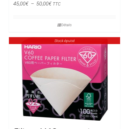
Plage
45,00
€
–
50,00
€
TTC
de
prix :
Détails
45,00€
à
Stock épuisé
50,00€