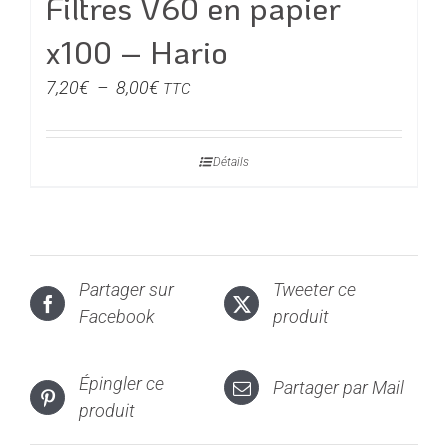
Filtres V60 en papier
x100 – Hario
Plage
7,20
€
–
8,00
€
TTC
de
prix :
Détails
7,20€
à
8,00€
Partager sur
Tweeter ce
Facebook
produit
Épingler ce
Partager par Mail
produit