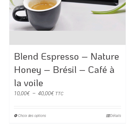
Blend Espresso – Nature
Honey – Brésil – Café à
la voile
Plage
10,00
€
–
40,00
€
TTC
de
prix :
Choix des options
Ce
Détails
10,00€
produit
à
a
40,00€