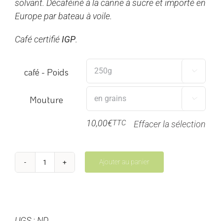
solvant. Décaféiné à la canne à sucre et importé en
Europe par bateau à voile.
Café certifié
IGP
.
café - Poids

Mouture

10,00
€
TTC
Effacer la sélection
Ajouter au panier
quantité
de
Chevere
Décaféiné
UGS :
ND