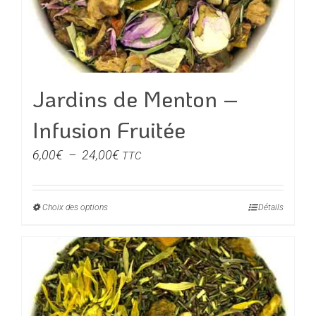
choisies
sur
la
page
du
Jardins de Menton –
produit
Infusion Fruitée
Plage
6,00
€
–
24,00
€
TTC
de
prix :
Choix des options
Ce
Détails
6,00€
produit
à
a
24,00€
plusieurs
variations.
Les