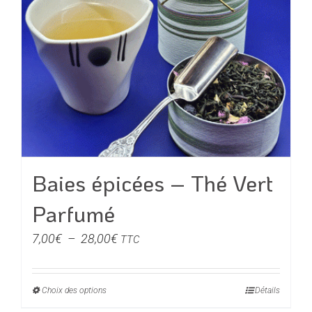
être
choisies
sur
la
page
du
produit
Baies épicées – Thé Vert
Parfumé
Plage
7,00
€
–
28,00
€
TTC
de
prix :
Choix des options
Ce
Détails
7,00€
produit