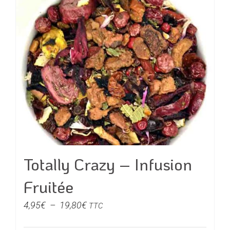
30,00€
Totally Crazy – Infusion
Fruitée
Plage
4,95
€
–
19,80
€
TTC
de