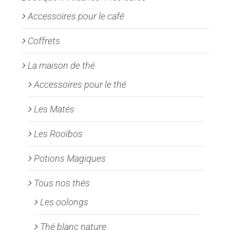
sur
la
Accessoires pour le café
page
Coffrets
du
produit
La maison de thé
Accessoires pour le thé
Les Matés
Les Rooïbos
Potions Magiques
Tous nos thés
Les oolongs
Thé blanc nature