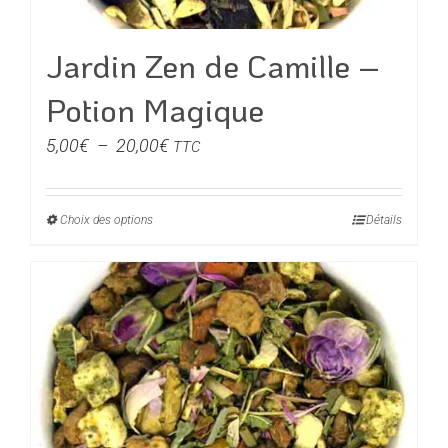
page
du
Jardin Zen de Camille –
produit
Potion Magique
Plage
5,00
€
–
20,00
€
TTC
de
prix :
Choix des options
Ce
Détails
5,00€
produit
à
a
20,00€
plusieurs
variations.
Les
options
peuvent
être