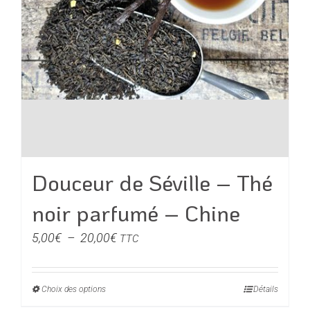
du
produit
Douceur de Séville – Thé
noir parfumé – Chine
Plage
5,00
€
–
20,00
€
TTC
de
prix :
Choix des options
Ce
Détails
5,00€