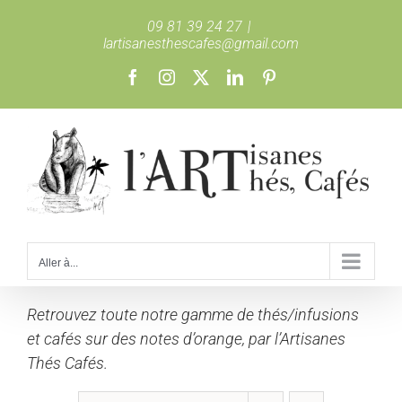
Passer
09 81 39 24 27
|
au
lartisanesthescafes@gmail.com
contenu
Facebook
Instagram
X
LinkedIn
Pinterest
Aller à...
Retrouvez toute notre gamme de thés/infusions
et cafés sur des notes d’orange, par l’Artisanes
Thés Cafés.