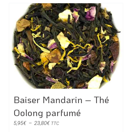
à
a
28,00€
plusieurs
variations.
Les
options
peuvent
être
choisies
sur
la
page
du
Baiser Mandarin – Thé
produit
Oolong parfumé
Plage
5,95
€
–
23,80
€
TTC
de