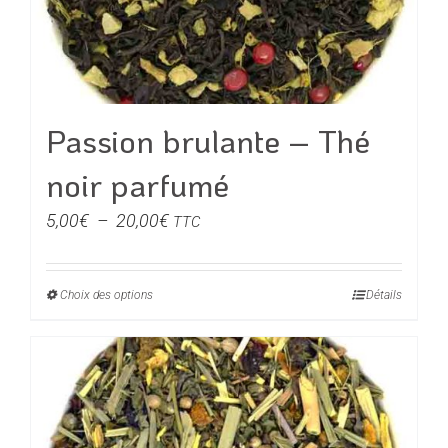
choisies
sur
la
page
du
Passion brulante – Thé
produit
noir parfumé
Plage
5,00
€
–
20,00
€
TTC
de
prix :
Choix des options
Ce
Détails
5,00€
produit
à
a
20,00€
plusieurs
variations.
Les