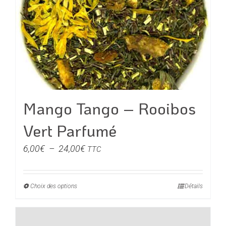
options
peuvent
être
choisies
sur
la
page
du
Mango Tango – Rooibos
produit
Vert Parfumé
Plage
6,00
€
–
24,00
€
TTC
de
prix :
Choix des options
Ce
Détails
6,00€
produit
à
a
24,00€