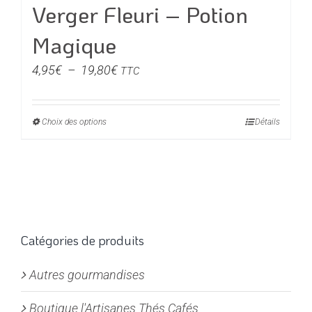
du
Verger Fleuri – Potion
produit
Magique
Plage
4,95
€
–
19,80
€
TTC
de
prix :
Choix des options
Ce
Détails
4,95€
produit
à
a
19,80€
plusieurs
variations.
Les
options
Catégories de produits
peuvent
Autres gourmandises
être
choisies
Boutique l'Artisanes Thés Cafés