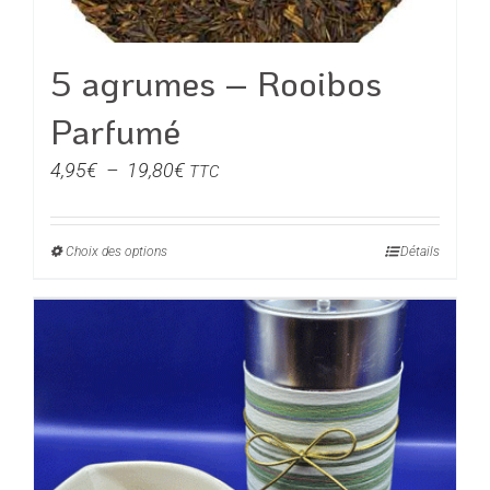
5 agrumes – Rooibos
Parfumé
Plage
4,95
€
–
19,80
€
TTC
de
prix :
Choix des options
Ce
Détails
4,95€
produit
à
a
19,80€
plusieurs
variations.
Les
options
peuvent