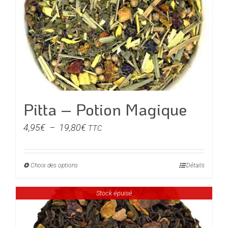
options
peuvent
être
choisies
sur
la
page
du
Pitta – Potion Magique
produit
Plage
4,95
€
–
19,80
€
TTC
de
prix :
Choix des options
Ce
Détails
4,95€
produit
à
Stock épuisé
a
19,80€
plusieurs
variations.