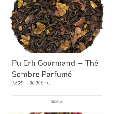
Les
options
peuvent
être
choisies
sur
la
page
du
Pu Erh Gourmand – Thé
produit
Sombre Parfumé
Plage
7,50
€
–
30,00
€
TTC
de
prix :
Détails
7,50€
à