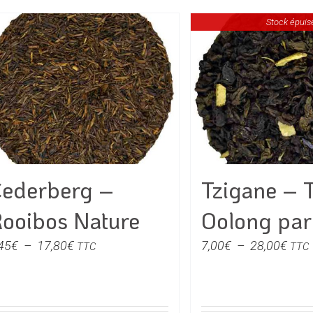
la
la
page
page
Stock épuis
du
du
produit
produi
ederberg –
Tzigane – 
ooibos Nature
Oolong pa
Plage
Plag
45
€
–
17,80
€
7,00
€
–
28,00
€
TTC
TTC
de
de
prix :
prix :
4,45€
7,00