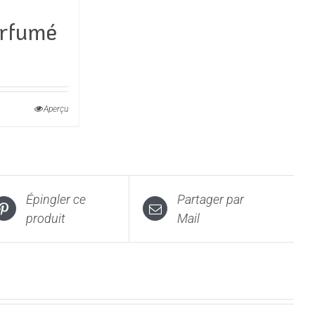
arfumé
e
Aperçu
€
t
0€
urs
ons.
Épingler ce
Partager par
produit
Mail
s
t
es