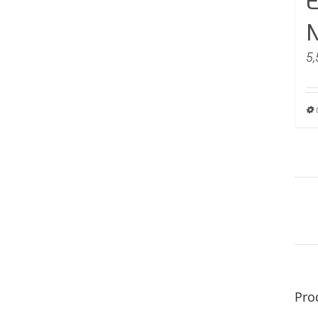
E
N
5,
Pro