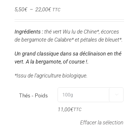
Plage
5,50
€
–
22,00
€
TTC
de
prix :
Ingrédients :
thé vert Wu lu de Chine*, écorces
5,50€
de bergamote de Calabre* et pétales de bleuet*.
à
22,00€
Un grand classique dans sa déclinaison en thé
vert. A la bergamote, of course !.
*Issu de l’agriculture biologique.
Thés - Poids

11,00
€
TTC
Effacer la sélection