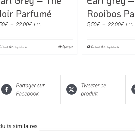
arl Grey – Thé
Earl grey –
oir Parfumé
Rooibos P
Plage
Plag
50
€
–
22,00
€
5,50
€
–
22,00
€
TTC
TTC
de
de
prix :
prix :
Choix des options
Ce
Aperçu
Choix des options
Ce
5,50€
5,50
produit
produi
à
à
a
a
22,00€
22,0
plusieurs
plusie
variations.
variati
Partager sur
Tweeter ce
Les
Les
Facebook
produit
options
option
peuvent
peuven
être
être
choisies
choisi
duits similaires
sur
sur