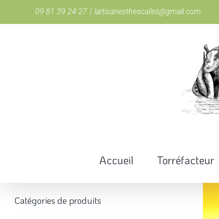
Passer
09 81 39 24 27
|
lartisanesthescafes@gmail.com
au
contenu
Accueil
Torréfacteur
Catégories de produits