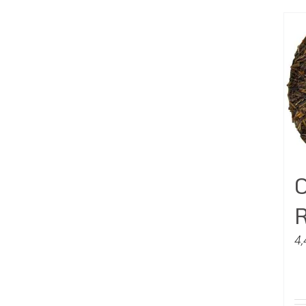
C
R
4,