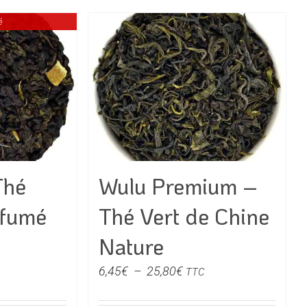
é
t
Thé
Wulu Premium –
rfumé
Thé Vert de Chine
Nature
e
Plage
6,45
€
–
25,80
€
TTC
de
€