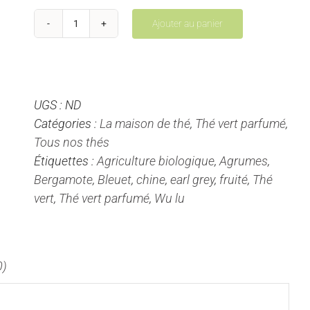
Ajouter au panier
quantité
de
Earl
Grey
UGS :
ND
-
Catégories :
La maison de thé
,
Thé vert parfumé
,
Thé
Tous nos thés
Vert
Étiquettes :
Agriculture biologique
,
Agrumes
,
Parfumé
Bergamote
,
Bleuet
,
chine
,
earl grey
,
fruité
,
Thé
vert
,
Thé vert parfumé
,
Wu lu
0)