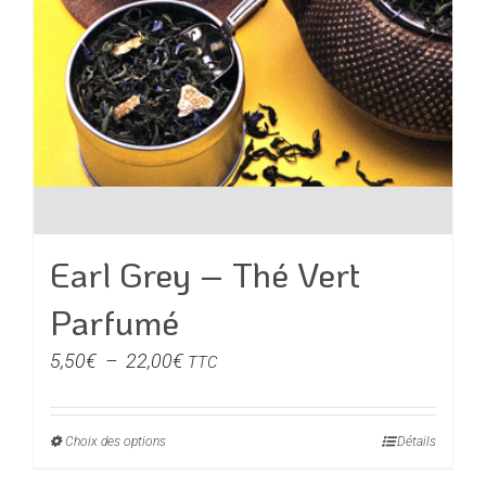
du
produit
Earl Grey – Thé Vert
Parfumé
Plage
5,50
€
–
22,00
€
TTC
de
prix :
Choix des options
Ce
Détails
5,50€
produit
à