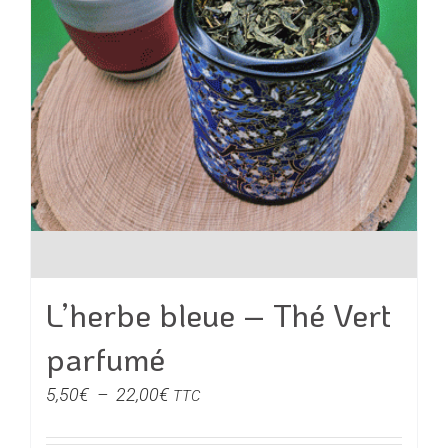
la
page
du
produit
L’herbe bleue – Thé Vert
parfumé
Plage
5,50
€
–
22,00
€
TTC
de
prix :