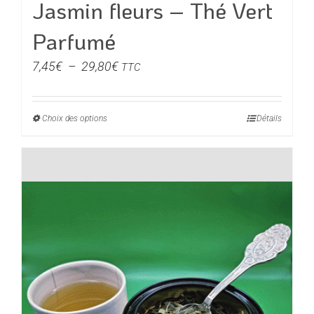
Jasmin fleurs – Thé Vert
Parfumé
Plage
7,45
€
–
29,80
€
TTC
de
prix :
Choix des options
Ce
Détails
7,45€
produit
à
a
29,80€
plusieurs
variations.
Les
options
peuvent
être
choisies
sur