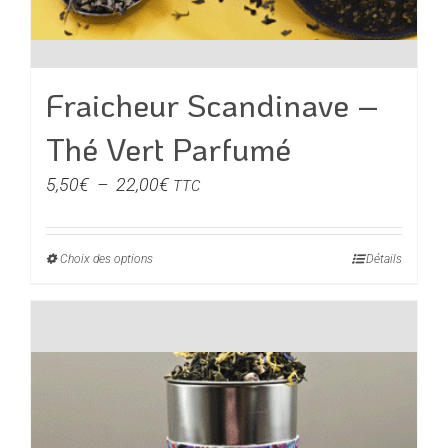
Fraicheur Scandinave –
Thé Vert Parfumé
Plage
5,50
€
–
22,00
€
TTC
de
prix :
Choix des options
Ce
Détails
5,50€
produit
à
a
22,00€
plusieurs
variations.
Les
options