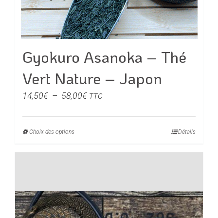
du
produit
Gyokuro Asanoka – Thé
Vert Nature – Japon
Plage
14,50
€
–
58,00
€
TTC
de
prix :
Choix des options
Ce
Détails
14,50€
produit
à
a
58,00€
plusieurs
variations.
Les
options