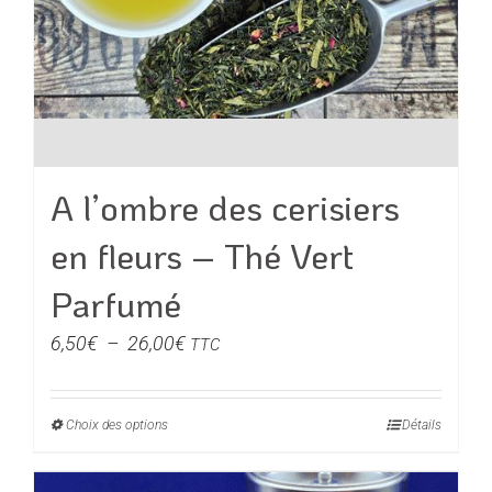
A l’ombre des cerisiers
en fleurs – Thé Vert
Parfumé
Plage
6,50
€
–
26,00
€
TTC
de
prix :
Choix des options
Ce
Détails
6,50€
produit
à
a
26,00€