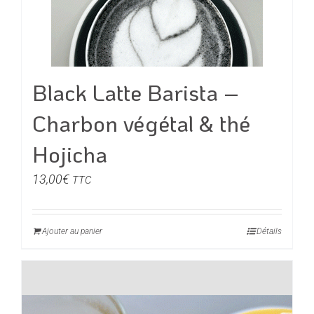
page
du
produit
Black Latte Barista –
Charbon végétal & thé
Hojicha
13,00
€
TTC
Ajouter au panier
Détails