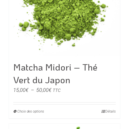
être
choisies
sur
la
page
du
produit
Matcha Midori – Thé
Vert du Japon
Plage
15,00
€
–
50,00
€
TTC
de
prix :
Choix des options
Ce
Détails
15,00€
produit
à
a
50,00€