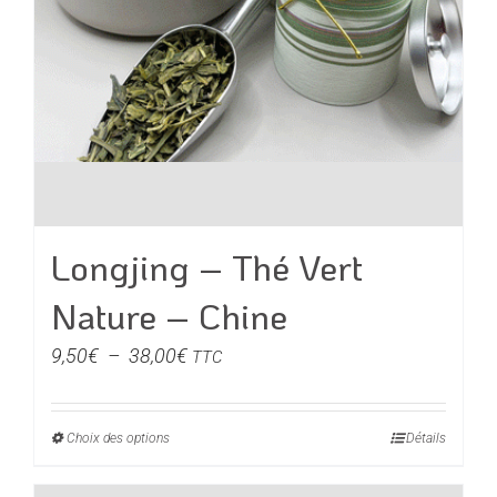
du
produit
Longjing – Thé Vert
Nature – Chine
Plage
9,50
€
–
38,00
€
TTC
de
prix :
Choix des options
Ce
Détails
9,50€
produit
à