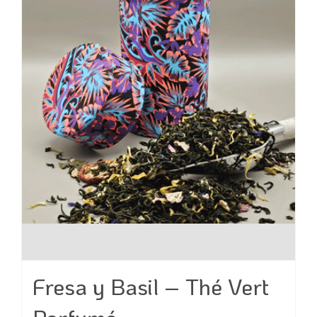
peuvent
être
choisies
sur
la
page
du
produit
Fresa y Basil – Thé Vert