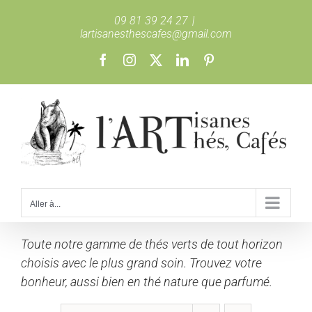
Passer
09 81 39 24 27
|
au
lartisanesthescafes@gmail.com
contenu
Facebook
Instagram
X
LinkedIn
Pinterest
Aller à...
Toute notre gamme de thés verts de tout horizon
choisis avec le plus grand soin. Trouvez votre
bonheur, aussi bien en thé nature que parfumé.