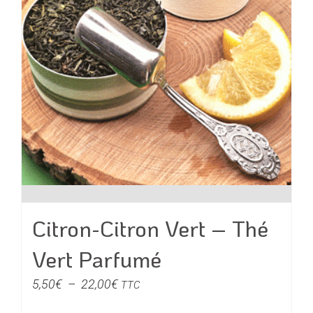
sur
la
page
du
produit
Citron-Citron Vert – Thé
Vert Parfumé
Plage
5,50
€
–
22,00
€
TTC
de