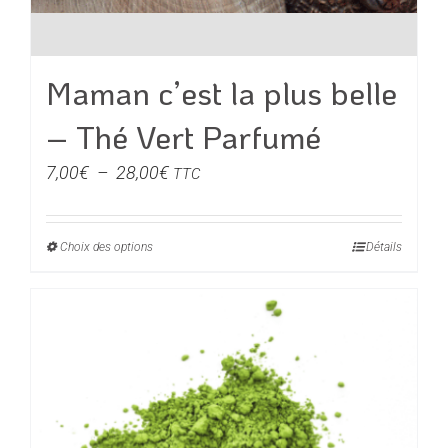
Maman c’est la plus belle
– Thé Vert Parfumé
Plage
7,00
€
–
28,00
€
TTC
de
prix :
Choix des options
Ce
Détails
7,00€
produit
à
a
28,00€
plusieurs
variations.
Les
options
peuvent