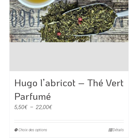
page
du
produit
Hugo l’abricot – Thé Vert
Parfumé
Plage
5,50
€
–
22,00
€
de
prix :
Choix des options
Ce
Détails
5,50€