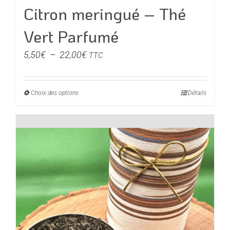
Citron meringué – Thé
Vert Parfumé
Plage
5,50
€
–
22,00
€
TTC
de
prix :
Choix des options
Ce
Détails
5,50€
produit
à
a
22,00€
plusieurs
variations.
Les
options
peuvent
être
choisies