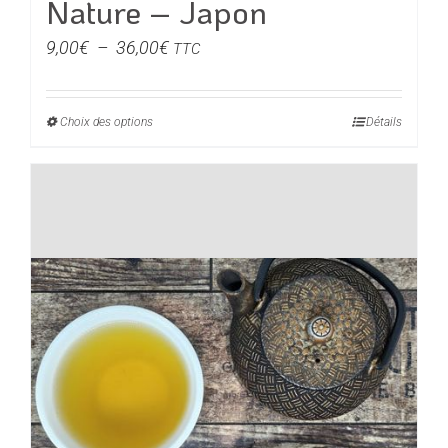
Nature – Japon
Plage
9,00
€
–
36,00
€
TTC
de
prix :
Choix des options
Ce
Détails
9,00€
produit
à
a
36,00€
plusieurs
variations.
Les
options
peuvent
être
choisies
sur
la