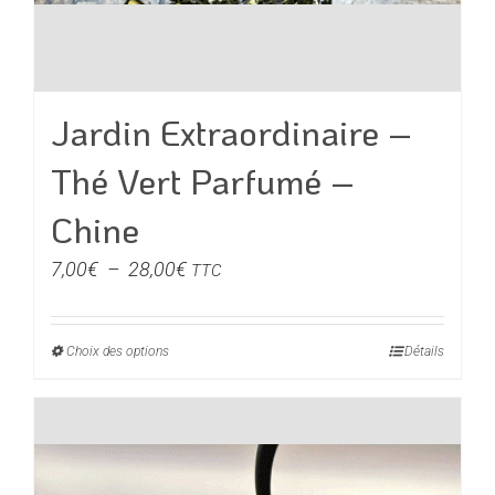
Jardin Extraordinaire –
Thé Vert Parfumé –
Chine
Plage
7,00
€
–
28,00
€
TTC
de
prix :
Choix des options
Ce
Détails
7,00€
produit
à
a
28,00€
plusieurs
variations.