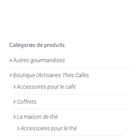
produit
à
a
22,00€
plusieurs
variations.
Les
options
Catégories de produits
peuvent
Autres gourmandises
être
choisies
Boutique l'Artisanes Thés Cafés
sur
la
Accessoires pour le café
page
Coffrets
du
produit
La maison de thé
Accessoires pour le thé