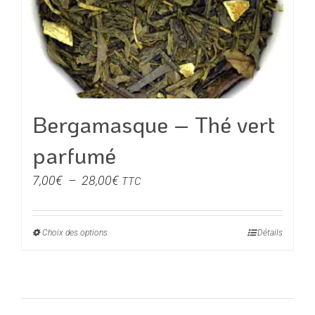
Bergamasque – Thé vert
parfumé
Plage
7,00
€
–
28,00
€
TTC
de
prix :
Choix des options
Ce
Détails
7,00€
produit
à
a
28,00€
plusieurs
variations.