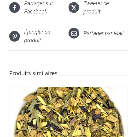
Partager sur
Tweeter ce
Les
Facebook
produit
options
peuvent
être
Épingler ce
Partager par Mail
choisies
produit
sur
la
page
du
Produits similaires
produit