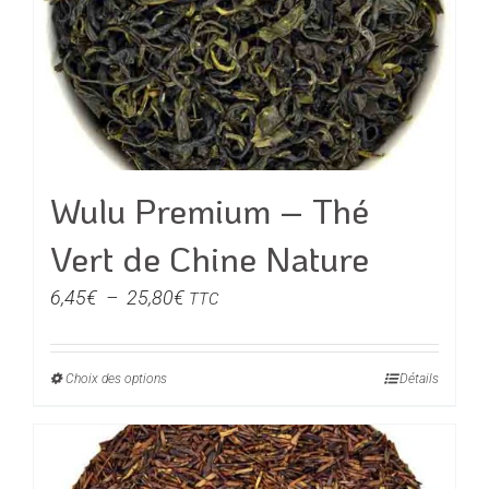
peuvent
être
choisies
sur
la
page
du
Wulu Premium – Thé
produit
Vert de Chine Nature
Plage
6,45
€
–
25,80
€
TTC
de
prix :
Choix des options
Ce
Détails
6,45€
produit
à
a
25,80€
plusieurs