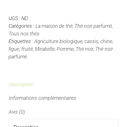
Retour
à
UGS :
ND
Gémenos
Catégories :
La maison de thé
,
Thé noir parfumé
,
-
Tous nos thés
Thé
Étiquettes :
Agriculture biologique
,
cassis
,
chine
,
noir
figue
,
fruité
,
Mirabelle
,
Pomme
,
Thé noir
,
Thé noir
parfumé
parfumé
Description
Informations complémentaires
Avis (0)
Description