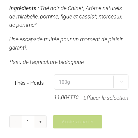
prix :
Ingrédients :
Thé noir de Chine*, Arôme naturels
5,50€
de mirabelle, pomme, figue et cassis*, morceaux
à
de pomme*.
22,00€
Une escapade fruitée pour un moment de plaisir
garanti.
*Issu de l’agriculture biologique
Thés - Poids

11,00
€
TTC
Effacer la sélection
Ajouter au panier
quantité
de