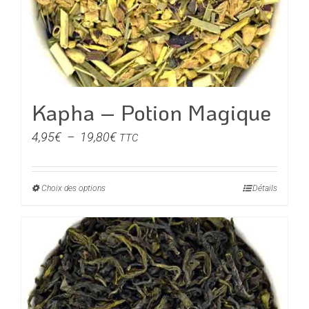
Kapha – Potion Magique
Plage
4,95
€
–
19,80
€
TTC
de
prix :
Choix des options
Ce
Détails
4,95€
produit
à
a
19,80€
plusieurs
variations.
Les
options