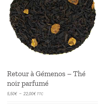
Retour à Gémenos – Thé
noir parfumé
Plage
5,50
€
–
22,00
€
TTC
de