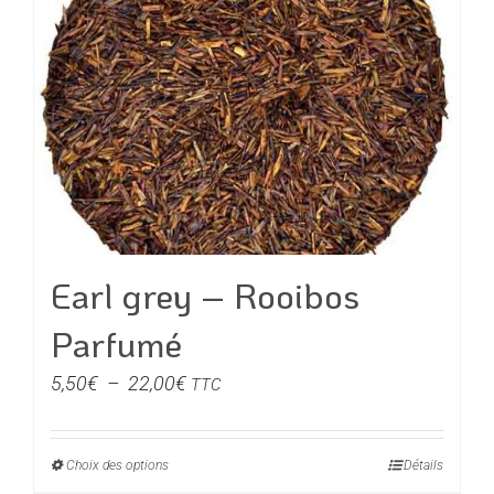
variations.
Les
options
peuvent
être
choisies
sur
la
page
du
Earl grey – Rooibos
produit
Parfumé
Plage
5,50
€
–
22,00
€
TTC
de
prix :
Choix des options
Ce
Détails
5,50€