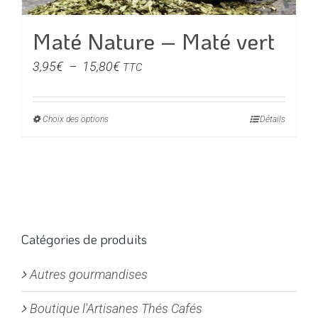
page
du
Maté Nature – Maté vert
produit
Plage
3,95
€
–
15,80
€
TTC
de
prix :
Choix des options
Ce
Détails
3,95€
produit
à
a
15,80€
plusieurs
variations.
Les
options
Catégories de produits
peuvent
Autres gourmandises
être
choisies
Boutique l'Artisanes Thés Cafés
sur