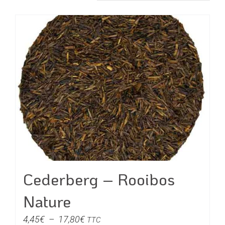
Cederberg – Rooibos
Nature
Plage
4,45
€
–
17,80
€
TTC