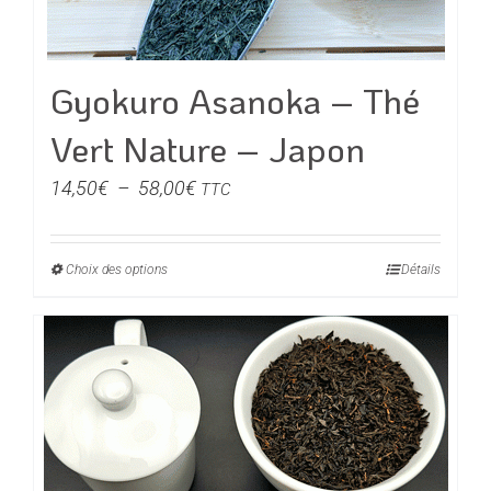
produit
Gyokuro Asanoka – Thé
Vert Nature – Japon
Plage
14,50
€
–
58,00
€
TTC
de
prix :
Choix des options
Ce
Détails
14,50€
produit
à
a
58,00€
plusieurs
variations.
Les
options
peuvent