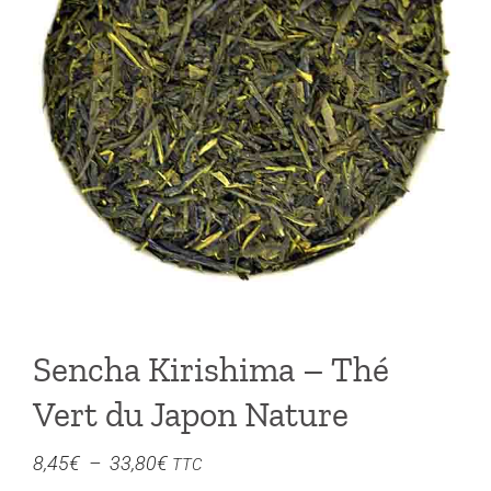
Sencha Kirishima – Thé
Vert du Japon Nature
Plage
8,45
€
–
33,80
€
TTC