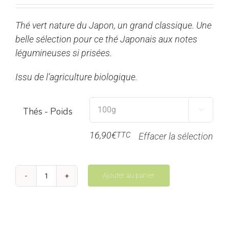
de
prix :
Thé vert nature du Japon, un grand classique. Une
8,45€
belle sélection pour ce thé Japonais aux notes
à
légumineuses si prisées.
33,80€
Issu de l’agriculture biologique.
Thés - Poids

16,90
€
TTC
Effacer la sélection
Ajouter au panier
quantité
de
Sencha
Kirishima