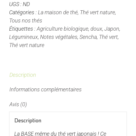
UGS :
ND
-
Catégories :
La maison de thé
,
Thé vert nature
,
Thé
Tous nos thés
Vert
Étiquettes :
Agriculture biologique
,
doux
,
Japon
,
du
Légumineux
,
Notes végétales
,
Sencha
,
Thé vert
,
Japon
Thé vert nature
Nature
Description
Informations complémentaires
Avis (0)
Description
La BASE même du thé vert japonais ! Ce