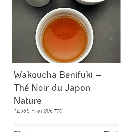
être
choisies
sur
la
page
du
produit
Wakoucha Benifuki –
Thé Noir du Japon
Nature
Plage
12,95
€
–
51,80
€
TTC
de
prix :