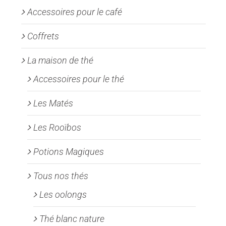
la
Accessoires pour le café
page
Coffrets
du
produit
La maison de thé
Accessoires pour le thé
Les Matés
Les Rooïbos
Potions Magiques
Tous nos thés
Les oolongs
Thé blanc nature