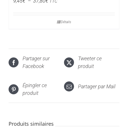
Plage
9,45
€
–
37,80
€
TTC
de
prix :
Détails
9,45€
à
37,80€
Partager sur
Tweeter ce
Facebook
produit
Épingler ce
Partager par Mail
produit
Produits similaires