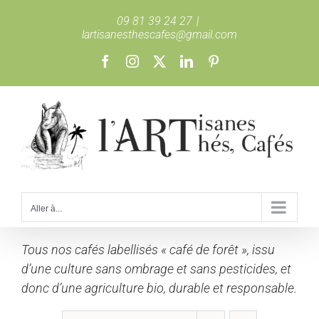
Passer
09 81 39 24 27
|
au
lartisanesthescafes@gmail.com
contenu
Facebook
Instagram
X
LinkedIn
Pinterest
Aller à...
Tous nos cafés labellisés « café de forêt », issu
d’une culture sans ombrage et sans pesticides, et
donc d’une agriculture bio, durable et responsable.