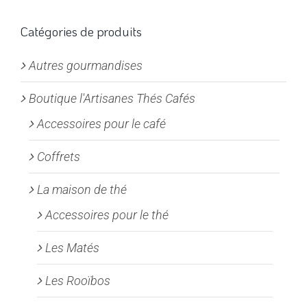
Les
options
Catégories de produits
peuvent
Autres gourmandises
être
choisies
Boutique l'Artisanes Thés Cafés
sur
la
Accessoires pour le café
page
Coffrets
du
produit
La maison de thé
Accessoires pour le thé
Les Matés
Les Rooïbos