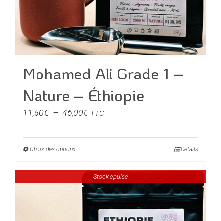
Mohamed Ali Grade 1 –
Nature – Éthiopie
Plage
11,50
€
–
46,00
€
TTC
de
prix :
Choix des options
Ce
Détails
11,50€
produit
à
Stock épuisé
a
46,00€
plusieurs
variations.
Les