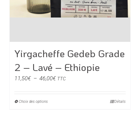
Yirgacheffe Gedeb Grade
2 – Lavé – Ethiopie
Plage
11,50
€
–
46,00
€
TTC
de
prix :
Choix des options
Ce
Détails
11,50€
produit
à
a
46,00€
plusieurs
variations.