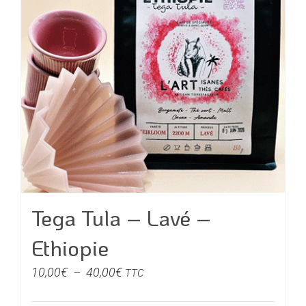
options
peuvent
être
choisies
sur
la
page
du
produit
Tega Tula – Lavé –
Ethiopie
Plage
10,00
€
–
40,00
€
TTC
de