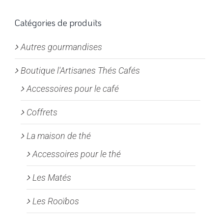
Les
options
Catégories de produits
peuvent
Autres gourmandises
être
choisies
Boutique l'Artisanes Thés Cafés
sur
la
Accessoires pour le café
page
Coffrets
du
produit
La maison de thé
Accessoires pour le thé
Les Matés
Les Rooïbos