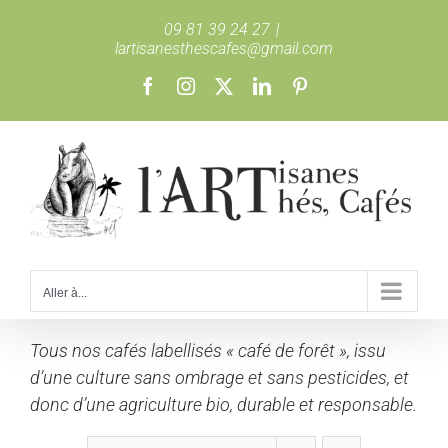
Passer
09 81 39 24 27
|
au
lartisanesthescafes@gmail.com
contenu
Facebook
Instagram
X
LinkedIn
Pinterest
Aller à...
Tous nos cafés labellisés « café de forêt », issu
d’une culture sans ombrage et sans pesticides, et
donc d’une agriculture bio, durable et responsable.