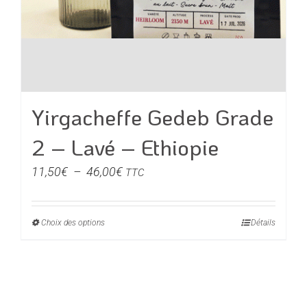
Yirgacheffe Gedeb Grade
2 – Lavé – Ethiopie
Plage
11,50
€
–
46,00
€
TTC
de
prix :
Choix des options
Ce
Détails
11,50€
produit
à
a
46,00€
plusieurs
variations.