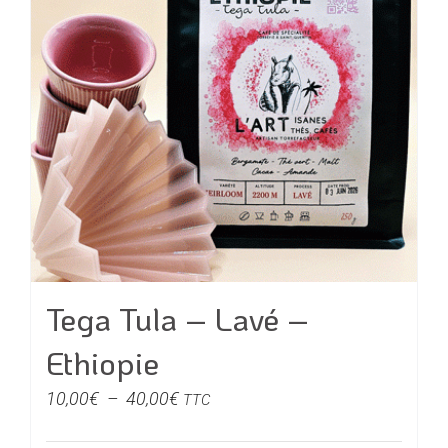
options
peuvent
être
choisies
sur
la
page
du
produit
Tega Tula – Lavé –
Ethiopie
Plage
10,00
€
–
40,00
€
TTC
de