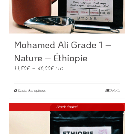
Mohamed Ali Grade 1 –
Nature – Éthiopie
Plage
11,50
€
–
46,00
€
TTC
de
prix :
Choix des options
Ce
Détails
11,50€
produit
à
Stock épuisé
a
46,00€
plusieurs
variations.
Les