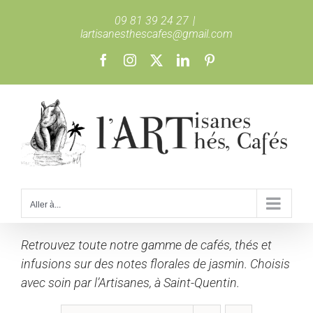
Passer
09 81 39 24 27
|
au
lartisanesthescafes@gmail.com
contenu
Facebook
Instagram
X
LinkedIn
Pinterest
Aller à...
Retrouvez toute notre gamme de cafés, thés et
infusions sur des notes florales de jasmin. Choisis
avec soin par l’Artisanes, à Saint-Quentin.