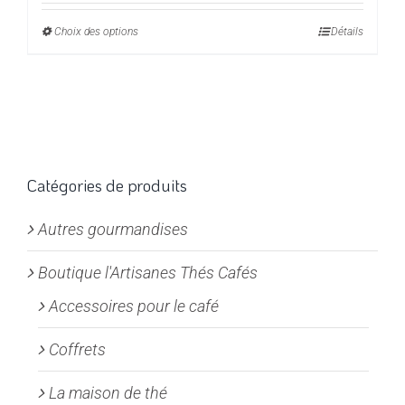
prix :
Choix des options
Ce
Détails
7,00€
produit
à
a
28,00€
plusieurs
variations.
Les
options
Catégories de produits
peuvent
Autres gourmandises
être
choisies
Boutique l'Artisanes Thés Cafés
sur
la
Accessoires pour le café
page
Coffrets
du
produit
La maison de thé