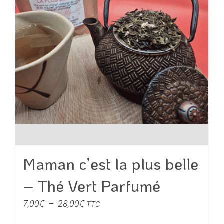
sur
la
page
du
produit
Maman c’est la plus belle
– Thé Vert Parfumé
Plage
7,00
€
–
28,00
€
TTC
de