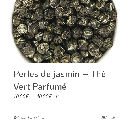
Les
options
peuvent
être
choisies
sur
la
page
du
Perles de jasmin – Thé
produit
Vert Parfumé
Plage
10,00
€
–
40,00
€
TTC
de
prix :
Choix des options
Ce
Détails
10,00€
produit
à