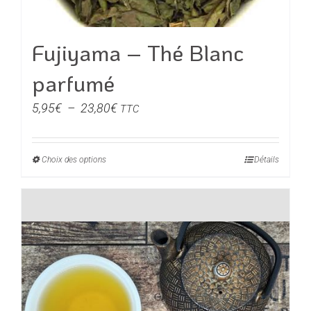
Fujiyama – Thé Blanc
parfumé
Plage
5,95
€
–
23,80
€
TTC
de
prix :
Choix des options
Ce
Détails
5,95€
produit
à
a
23,80€
plusieurs
variations.
Les
options
peuvent