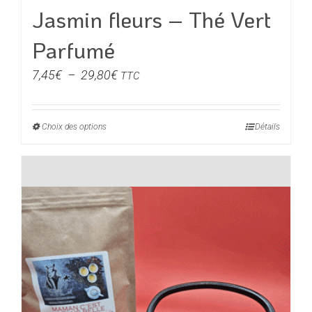
Jasmin fleurs – Thé Vert
Parfumé
Plage
7,45
€
–
29,80
€
TTC
de
prix :
Choix des options
Ce
Détails
7,45€
produit
à
a
29,80€
plusieurs
variations.
Les
options
peuvent
être
choisies