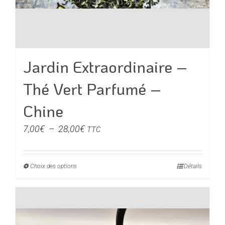
Jardin Extraordinaire –
Thé Vert Parfumé –
Chine
Plage
7,00
€
–
28,00
€
TTC
de
prix :
Choix des options
Ce
Détails
7,00€
produit
à
a
28,00€
plusieurs
variations.