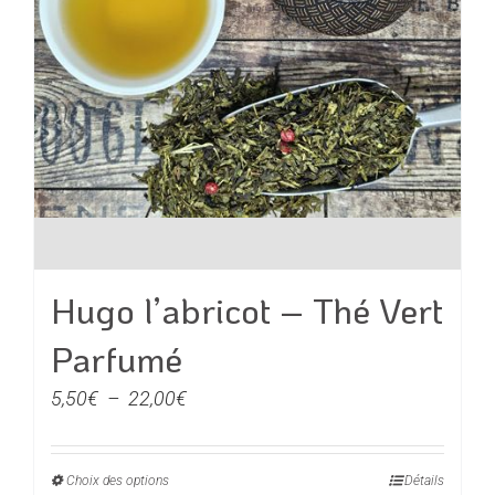
être
choisies
sur
la
page
du
produit
Hugo l’abricot – Thé Vert
Parfumé
Plage
5,50
€
–
22,00
€
de
prix :
Choix des options
Ce
Détails
5,50€