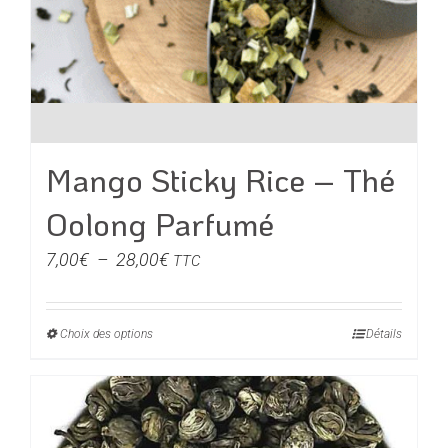
Mango Sticky Rice – Thé
Oolong Parfumé
Plage
7,00
€
–
28,00
€
TTC
de
prix :
Choix des options
Ce
Détails
7,00€
produit
à
a
28,00€
plusieurs
variations.