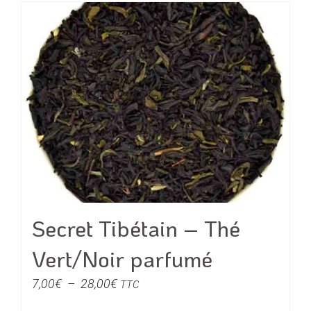
a
40,00€
plusieurs
variations.
Les
options
peuvent
être
choisies
sur
la
page
du
Secret Tibétain – Thé
produit
Vert/Noir parfumé
Plage
7,00
€
–
28,00
€
TTC
de