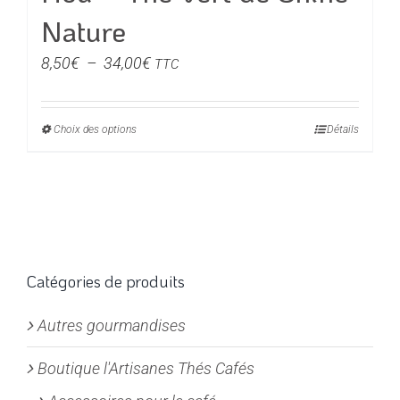
Nature
Plage
8,50
€
–
34,00
€
TTC
de
prix :
Choix des options
Ce
Détails
8,50€
produit
à
a
34,00€
plusieurs
variations.
Les
options
Catégories de produits
peuvent
Autres gourmandises
être
choisies
Boutique l'Artisanes Thés Cafés
sur
la