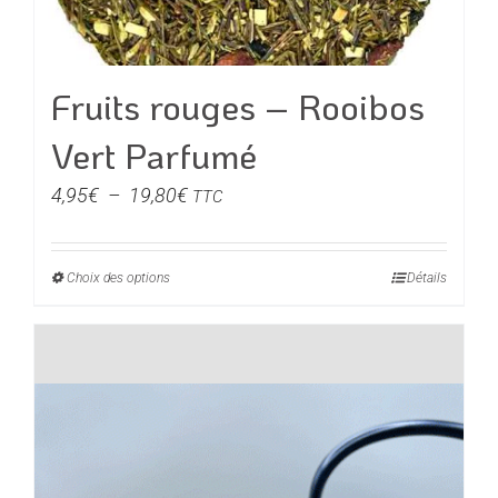
sur
la
page
du
Fruits rouges – Rooibos
produit
Vert Parfumé
Plage
4,95
€
–
19,80
€
TTC
de
prix :
Choix des options
Ce
Détails
4,95€
produit
à
a
19,80€
plusieurs
variations.
Les
options
peuvent