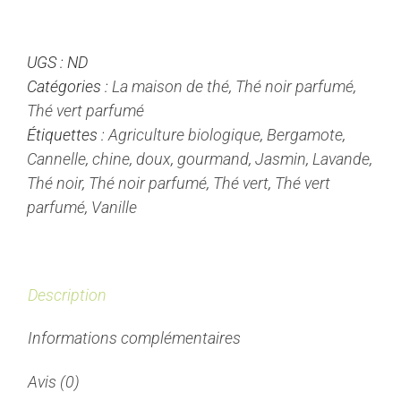
Secret
Tibétain
UGS :
ND
-
Catégories :
La maison de thé
,
Thé noir parfumé
,
Thé
Thé vert parfumé
Vert/Noir
Étiquettes :
Agriculture biologique
,
Bergamote
,
parfumé
Cannelle
,
chine
,
doux
,
gourmand
,
Jasmin
,
Lavande
,
Thé noir
,
Thé noir parfumé
,
Thé vert
,
Thé vert
parfumé
,
Vanille
Description
Informations complémentaires
Avis (0)