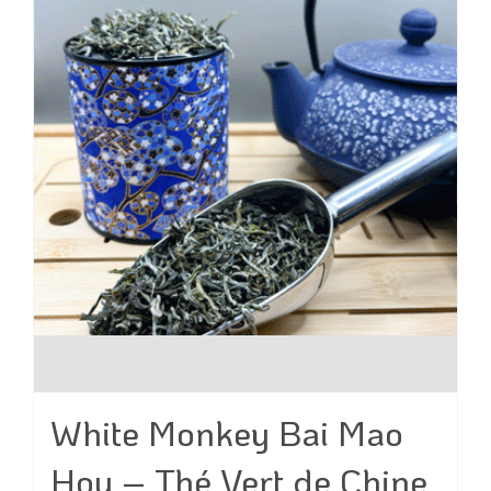
être
choisies
sur
la
page
du
produit
White Monkey Bai Mao
Hou – Thé Vert de Chine