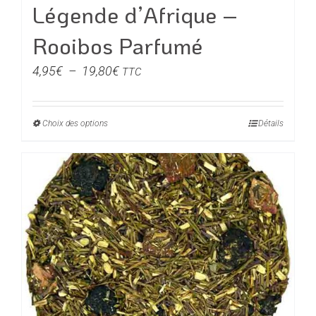
Légende d’Afrique –
Rooibos Parfumé
Plage
4,95
€
–
19,80
€
TTC
de
prix :
Choix des options
Ce
Détails
4,95€
produit
à
a
19,80€
plusieurs
variations.
Les
options
peuvent
être
choisies