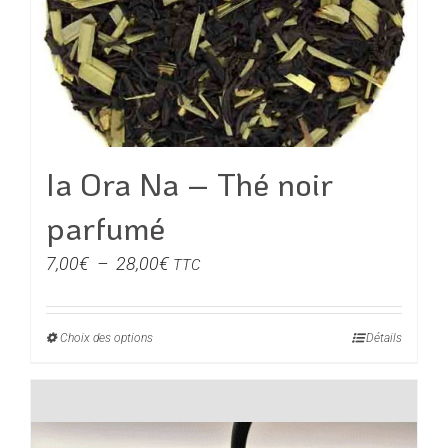
Ia Ora Na – Thé noir
parfumé
Plage
7,00
€
–
28,00
€
TTC
de
prix :
Choix des options
Ce
Détails
7,00€
produit
à
a
28,00€
plusieurs