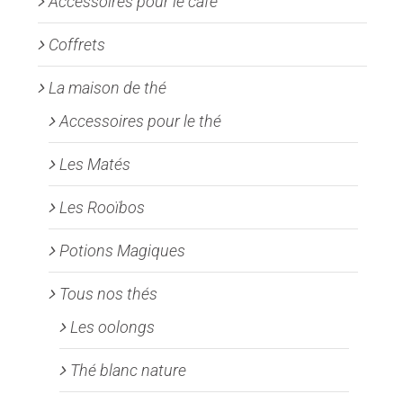
Accessoires pour le café
page
Coffrets
du
produit
La maison de thé
Accessoires pour le thé
Les Matés
Les Rooïbos
Potions Magiques
Tous nos thés
Les oolongs
Thé blanc nature