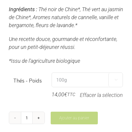
prix :
Ingrédients :
Thé noir de Chine*, Thé vert au jasmin
7,00€
de Chine*, Aromes naturels de cannelle, vanille et
à
bergamote, fleurs de lavande.*
28,00€
Une recette douce, gourmande et réconfortante,
pour un petit-déjeuner réussi.
*Issu de l’agriculture biologique
Thés - Poids

14,00
€
TTC
Effacer la sélection
Ajouter au panier
quantité
de