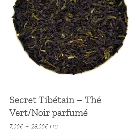
Secret Tibétain – Thé
Vert/Noir parfumé
Plage
7,00
€
–
28,00
€
TTC
de