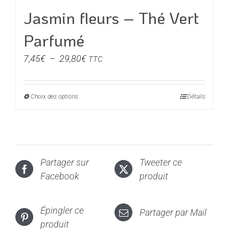
Jasmin fleurs – Thé Vert
Parfumé
Plage
7,45
€
–
29,80
€
TTC
de
prix :
Choix des options
Ce
Détails
7,45€
produit
à
a
29,80€
plusieurs
variations.
Partager sur
Tweeter ce
Les
Facebook
produit
options
peuvent
être
Épingler ce
Partager par Mail
choisies
produit