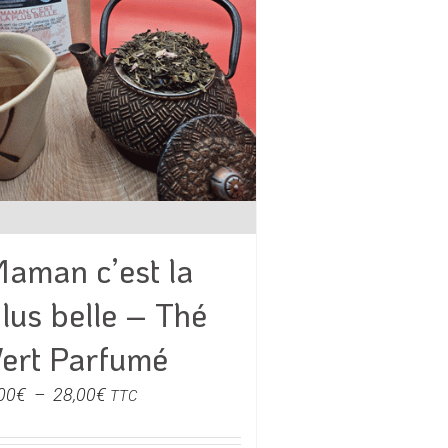
peuvent
peuven
être
être
choisies
choisi
sur
sur
la
la
page
page
du
du
produit
produi
aman c’est la
lus belle – Thé
ert Parfumé
Plage
00
€
–
28,00
€
TTC
de
prix :