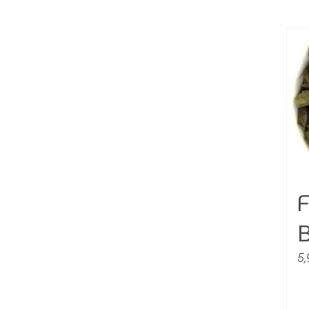
F
B
5,