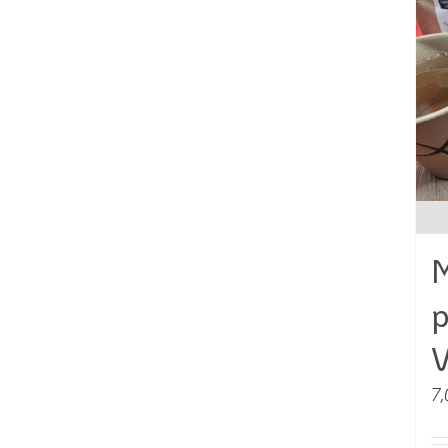
M
p
V
7,