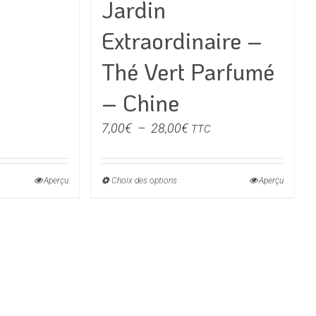
Jardin
Extraordinaire –
€
Thé Vert Parfumé
0€
– Chine
Plage
7,00
€
–
28,00
€
TTC
de
prix :
Aperçu
Choix des options
Ce
Aperçu
7,00€
t
produit
à
a
28,00€
urs
plusieurs
ons.
variations.
Les
s
options