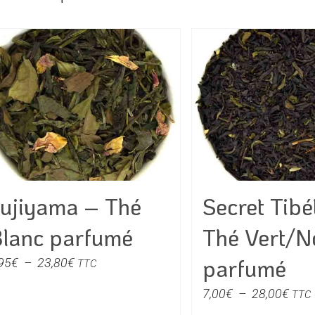
ujiyama – Thé
Secret Tibé
lanc parfumé
Thé Vert/N
parfumé
Plage
95
€
–
23,80
€
TTC
de
Plag
7,00
€
–
28,00
€
TTC
prix :
de