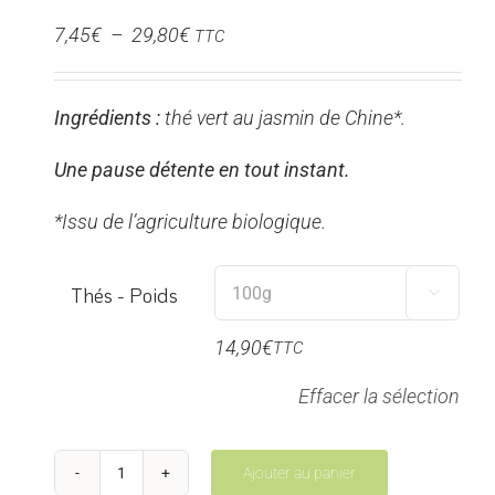
Plage
7,45
€
–
29,80
€
TTC
de
prix :
Ingrédients :
thé vert au jasmin de Chine*.
7,45€
à
Une pause détente en tout instant.
29,80€
*Issu de l’agriculture biologique.
Thés - Poids

14,90
€
TTC
Effacer la sélection
Ajouter au panier
quantité