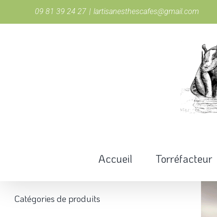
Passer
09 81 39 24 27
|
lartisanesthescafes@gmail.com
au
contenu
Accueil
Torréfacteur
Catégories de produits