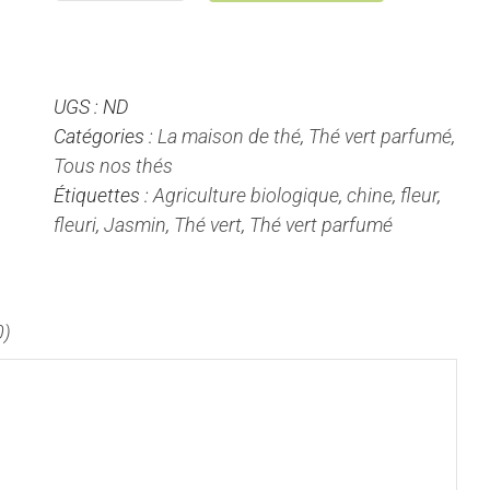
de
Jasmin
fleurs
UGS :
ND
-
Catégories :
La maison de thé
,
Thé vert parfumé
,
Thé
Tous nos thés
Vert
Étiquettes :
Agriculture biologique
,
chine
,
fleur
,
Parfumé
fleuri
,
Jasmin
,
Thé vert
,
Thé vert parfumé
0)