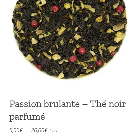
Passion brulante – Thé noir
parfumé
Plage
5,00
€
–
20,00
€
TTC
de