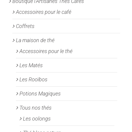
Boutique l'Artisanes Thés Cafés
sur
la
Accessoires pour le café
page
Coffrets
du
produit
La maison de thé
Accessoires pour le thé
Les Matés
Les Rooïbos
Potions Magiques
Tous nos thés
Les oolongs