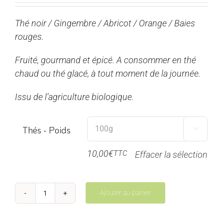
prix :
Thé noir / Gingembre / Abricot / Orange / Baies
5,00€
rouges.
à
20,00€
Fruité, gourmand et épicé. A consommer en thé
chaud ou thé glacé, à tout moment de la journée.
Issu de l’agriculture biologique.
Thés - Poids

10,00
€
TTC
Effacer la sélection
Ajouter au panier
quantité
de