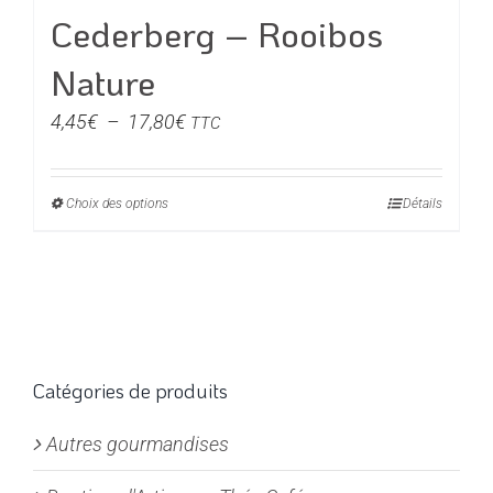
du
Cederberg – Rooibos
produit
Nature
Plage
4,45
€
–
17,80
€
TTC
de
prix :
Choix des options
Ce
Détails
4,45€
produit
à
a
17,80€
plusieurs
variations.
Les
options
Catégories de produits
peuvent
Autres gourmandises
être
choisies