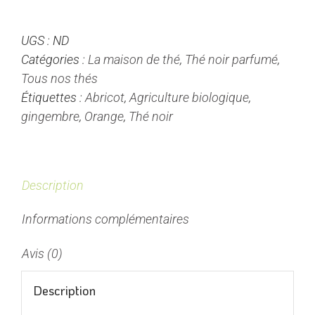
Passion
brulante
UGS :
ND
-
Catégories :
La maison de thé
,
Thé noir parfumé
,
Thé
Tous nos thés
noir
Étiquettes :
Abricot
,
Agriculture biologique
,
parfumé
gingembre
,
Orange
,
Thé noir
Description
Informations complémentaires
Avis (0)
Description