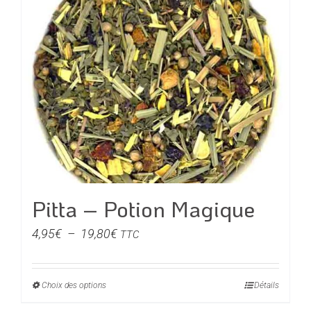
plusieurs
variations.
Les
options
peuvent
être
choisies
sur
la
page
du
Pitta – Potion Magique
produit
Plage
4,95
€
–
19,80
€
TTC
de
prix :
Choix des options
Ce
Détails
4,95€
produit
à