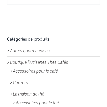
produit
à
a
19,80€
plusieurs
variations.
Les
options
Catégories de produits
peuvent
Autres gourmandises
être
choisies
Boutique l'Artisanes Thés Cafés
sur
la
Accessoires pour le café
page
Coffrets
du
produit
La maison de thé
Accessoires pour le thé