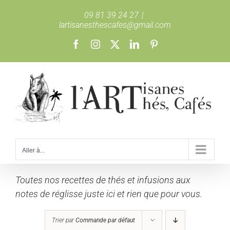
Passer
09 81 39 24 27
|
au
lartisanesthescafes@gmail.com
contenu
Facebook
Instagram
X
LinkedIn
Pinterest
Aller à...
Toutes nos recettes de thés et infusions aux
notes de réglisse juste ici et rien que pour vous.
Trier par
Commande par défaut