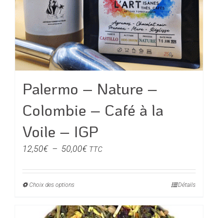
la
page
du
produit
Palermo – Nature –
Colombie – Café à la
Voile – IGP
Plage
12,50
€
–
50,00
€
TTC
de
prix :
Choix des options
Ce
Détails
12,50€
produit
à
a
50,00€