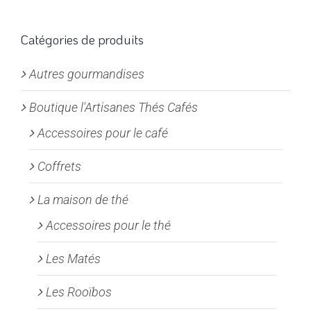
options
peuvent
Catégories de produits
être
choisies
Autres gourmandises
sur
la
Boutique l'Artisanes Thés Cafés
page
Accessoires pour le café
du
produit
Coffrets
La maison de thé
Accessoires pour le thé
Les Matés
Les Rooïbos