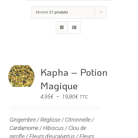
Montrer
21 produits
Kapha – Potion
Magique
Plage
4,95
€
–
19,80
€
TTC
de
prix :
Gingembre / Réglisse / Citronnelle /
4,95€
Cardamome / Hibiscus / Clou de
à
girofle / Fleurs d'eucalyptus / Fleurs
19,80€