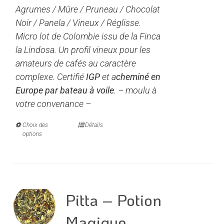
Agrumes / Mûre / Pruneau / Chocolat
12,50€
du
Noir / Panela / Vineux / Réglisse.
à
produit
Micro lot de Colombie issu de la Finca
50,00€
la Lindosa. Un profil vineux pour les
amateurs de cafés au caractère
complexe.
Certifié
IGP
et a
cheminé en
Europe par bateau à voile
. – moulu à
votre convenance –
Choix des
Ce
Détails
options
produit
a
plusieurs
variations.
Les
Pitta – Potion
options
Magique
peuvent