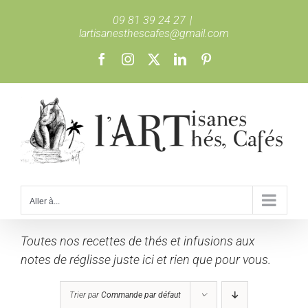
Passer
09 81 39 24 27
|
au
lartisanesthescafes@gmail.com
contenu
Facebook
Instagram
X
LinkedIn
Pinterest
Aller à...
Toutes nos recettes de thés et infusions aux
notes de réglisse juste ici et rien que pour vous.
Trier par
Commande par défaut