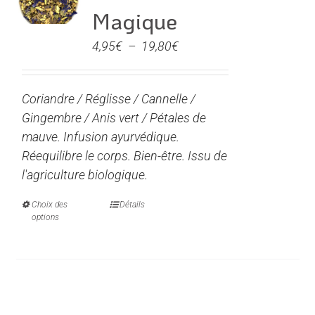
options
Magique
peuvent
être
Plage
4,95
€
–
19,80
€
choisies
de
sur
prix :
la
Coriandre / Réglisse / Cannelle /
4,95€
page
Gingembre / Anis vert / Pétales de
à
du
mauve. Infusion ayurvédique.
19,80€
produit
Réequilibre le corps. Bien-être. Issu de
l'agriculture biologique.
Choix des
Ce
Détails
options
produit
a
plusieurs
variations.
Les