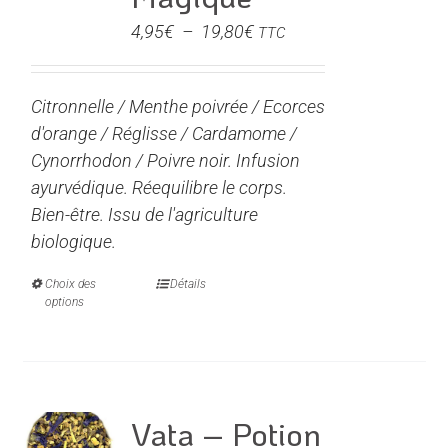
être
Plage
4,95
€
–
19,80
€
TTC
choisies
de
sur
prix :
la
Citronnelle / Menthe poivrée / Ecorces
4,95€
page
d'orange / Réglisse / Cardamome /
à
du
Cynorrhodon / Poivre noir. Infusion
19,80€
produit
ayurvédique. Réequilibre le corps.
Bien-être. Issu de l'agriculture
biologique.
Choix des
Ce
Détails
options
produit
a
plusieurs
variations.
Les
Vata – Potion