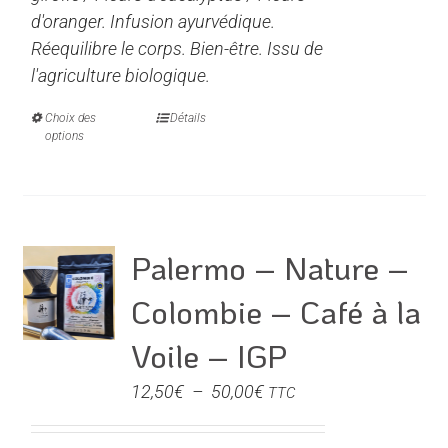
d'oranger. Infusion ayurvédique.
Réequilibre le corps. Bien-être. Issu de
l'agriculture biologique.
Choix des
Ce
Détails
options
produit
a
plusieurs
variations.
Les
Palermo – Nature –
options
Colombie – Café à la
peuvent
être
Voile – IGP
choisies
Plage
12,50
sur
€
–
50,00
€
TTC
de
la
prix :
page