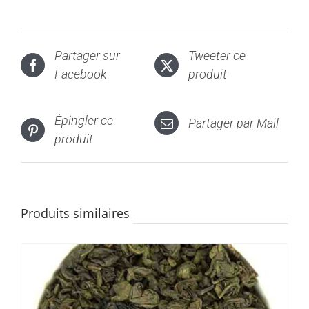
a
32,00€
plusieurs
variations.
Partager sur
Tweeter ce
Les
Facebook
produit
options
peuvent
être
Épingler ce
Partager par Mail
choisies
produit
sur
la
page
du
Produits similaires
produit