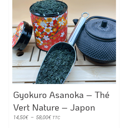
Gyokuro Asanoka – Thé
Vert Nature – Japon
Plage
14,50
€
–
58,00
€
TTC
de