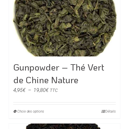
Gunpowder – Thé Vert
de Chine Nature
Plage
4,95
€
–
19,80
€
TTC
de
prix :
Choix des options
Ce
Détails
4,95€
produit
à
a
19,80€