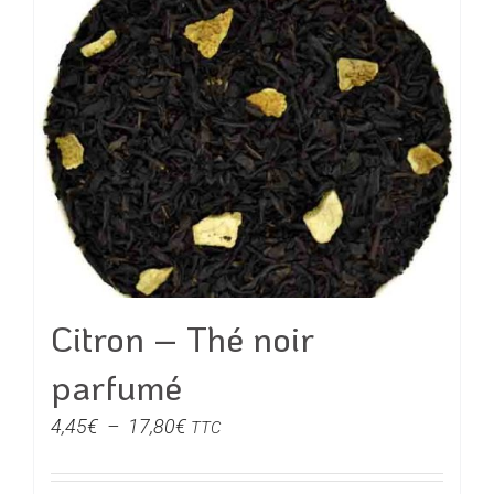
plusieurs
variations.
Les
options
peuvent
être
choisies
sur
la
page
du
Citron – Thé noir
produit
parfumé
Plage
4,45
€
–
17,80
€
TTC
de
prix :