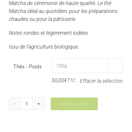
Matcha de cérémonie de haute qualité. Le thé
15,00€
Matcha idéal au quotidien, pour les préparations
à
chaudes ou pour la pâtisserie.
50,00€
Notes rondes et légèrement iodées.
Issu de l’agriculture biologique.
Thés - Poids

50,00
€
TTC
Effacer la sélection
Ajouter au panier
quantité
de
Matcha
Midori