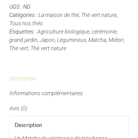
UGS :
ND
-
Catégories :
La maison de thé
,
Thé vert nature
,
Thé
Tous nos thés
Vert
Étiquettes :
Agriculture biologique
,
cérémonie
,
du
grand jardin
,
Japon
,
Légumineux
,
Matcha
,
Midori
,
Japon
Thé vert
,
Thé vert nature
Description
Informations complémentaires
Avis (0)
Description