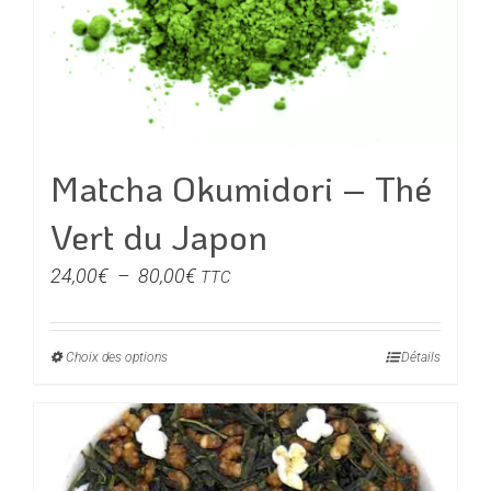
Matcha Okumidori – Thé
Vert du Japon
Plage
24,00
€
–
80,00
€
TTC
de
prix :
Choix des options
Ce
Détails
24,00€
produit
à
a
80,00€
plusieurs
variations.