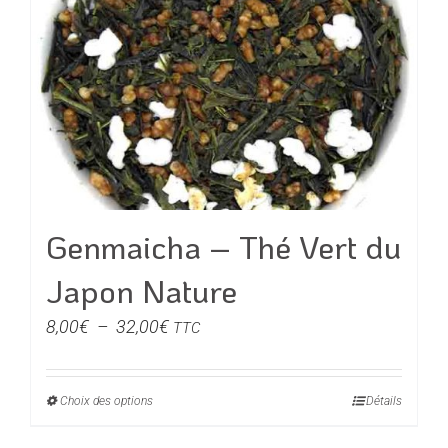
Les
options
peuvent
être
choisies
sur
la
page
du
Genmaicha – Thé Vert du
produit
Japon Nature
Plage
8,00
€
–
32,00
€
TTC
de
prix :
Choix des options
Ce
Détails
8,00€
produit
à