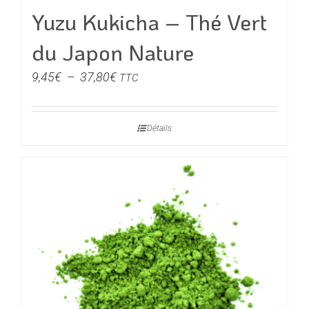
du
Yuzu Kukicha – Thé Vert
produit
du Japon Nature
Plage
9,45
€
–
37,80
€
TTC
de
prix :
Détails
9,45€
à
37,80€