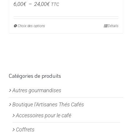
Plage
6,00
€
–
24,00
€
TTC
de
prix :
Choix des options
Ce
Détails
6,00€
produit
à
a
24,00€
plusieurs
variations.
Les
options
Catégories de produits
peuvent
Autres gourmandises
être
choisies
Boutique l'Artisanes Thés Cafés
sur
la
Accessoires pour le café
page
Coffrets
du