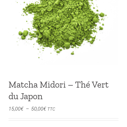
Matcha Midori – Thé Vert
du Japon
Plage
15,00
€
–
50,00
€
TTC
de
prix :