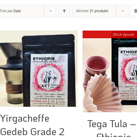
Trier par
Date
Montrer
21 produits
Stock épuisé
Yirgacheffe
Tega Tula –
Gedeb Grade 2
– Ethiopie