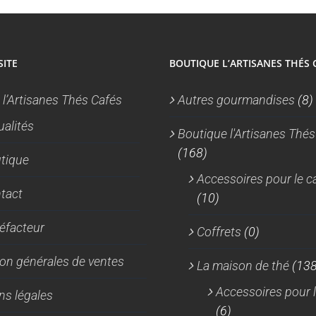
sur
la
page
du
SITE
BOUTIQUE L’ARTISANES THÉS 
produit
 l’Artisanes Thés Cafés
Autres gourmandises
(8)
ualités
Boutique l'Artisanes Thés
(168)
tique
Accessoires pour le c
tact
(10)
réfacteur
Coffrets
(0)
on générales de ventes
La maison de thé
(138
Accessoires pour l
ns légales
(6)