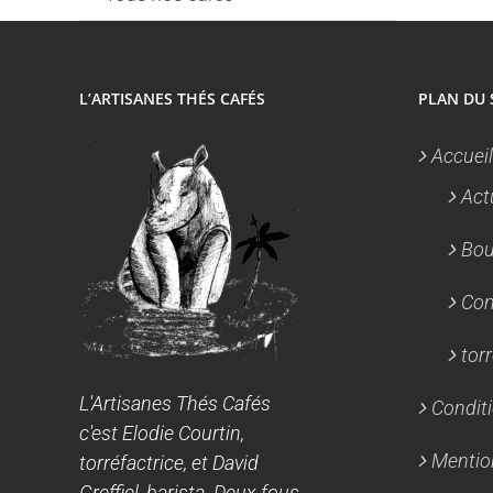
L’ARTISANES THÉS CAFÉS
PLAN DU 
Accueil
Act
Bou
Con
tor
L'Artisanes Thés Cafés
Conditi
c'est Elodie Courtin,
Mentio
torréfactrice, et David
Greffiel, barista. Deux fous