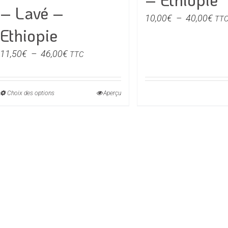
– Lavé –
Pla
10,00
€
–
40,00
€
TT
Ethiopie
de
prix 
Plage
11,50
€
–
46,00
€
TTC
10,
de
à
prix :
40,
11,50€
Choix des options
Ce
Aperçu
à
produit
46,00€
a
plusieurs
variations.
Les
options
peuvent
être
choisies