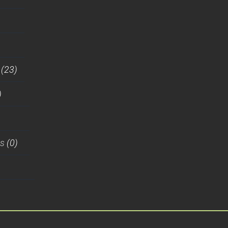
(23)
)
es
(0)