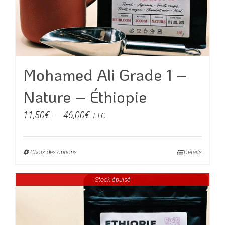
Mohamed Ali Grade 1 –
Nature – Éthiopie
Plage
11,50
€
–
46,00
€
TTC
de
prix :
Choix des options
Ce
Détails
11,50€
produit
à
Stock épuisé
a
46,00€
plusieurs
variations.
Les