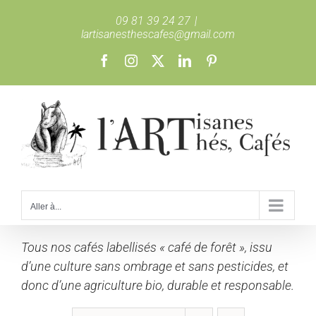
Passer
09 81 39 24 27
|
au
lartisanesthescafes@gmail.com
contenu
Facebook
Instagram
X
LinkedIn
Pinterest
Aller à...
Tous nos cafés labellisés « café de forêt », issu
d’une culture sans ombrage et sans pesticides, et
donc d’une agriculture bio, durable et responsable.