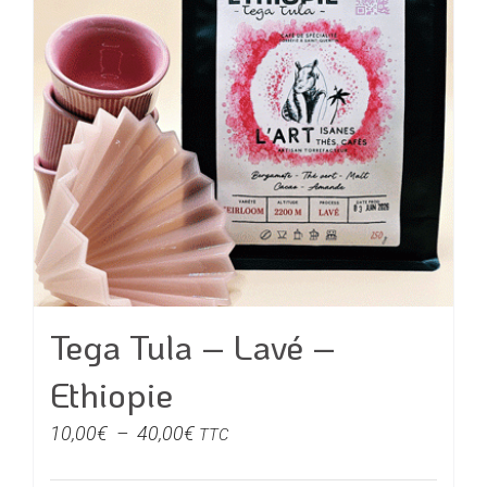
options
peuvent
être
choisies
sur
la
page
du
produit
Tega Tula – Lavé –
Ethiopie
Plage
10,00
€
–
40,00
€
TTC
de