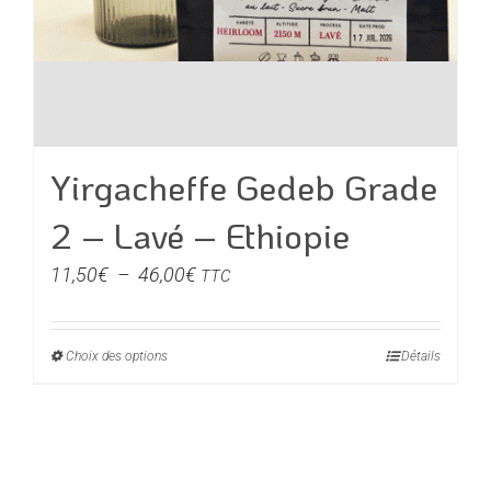
Yirgacheffe Gedeb Grade
2 – Lavé – Ethiopie
Plage
11,50
€
–
46,00
€
TTC
de
prix :
Choix des options
Ce
Détails
11,50€
produit
à
a
46,00€
plusieurs
variations.