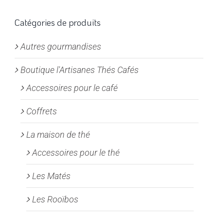
Les
options
Catégories de produits
peuvent
Autres gourmandises
être
choisies
Boutique l'Artisanes Thés Cafés
sur
la
Accessoires pour le café
page
Coffrets
du
produit
La maison de thé
Accessoires pour le thé
Les Matés
Les Rooïbos