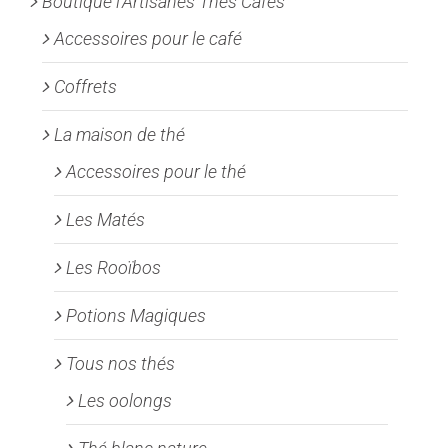
Boutique l'Artisanes Thés Cafés
sur
la
Accessoires pour le café
page
Coffrets
du
produit
La maison de thé
Accessoires pour le thé
Les Matés
Les Rooïbos
Potions Magiques
Tous nos thés
Les oolongs