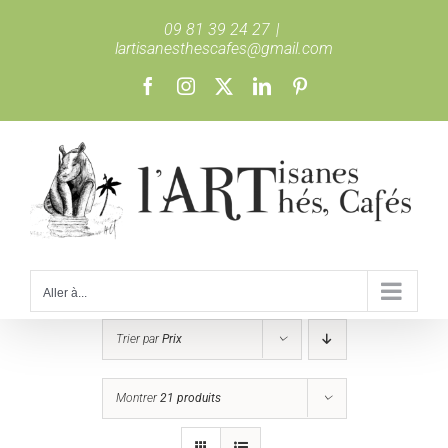
Passer
09 81 39 24 27
|
au
lartisanesthescafes@gmail.com
contenu
Facebook
Instagram
X
LinkedIn
Pinterest
Aller à...
Trier par
Prix
Montrer
21 produits