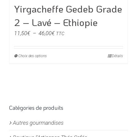
Yirgacheffe Gedeb Grade
2 – Lavé – Ethiopie
Plage
11,50
€
–
46,00
€
TTC
de
prix :
Choix des options
Ce
Détails
11,50€
produit
à
a
46,00€
plusieurs
variations.
Les
options
Catégories de produits
peuvent
Autres gourmandises
être
choisies