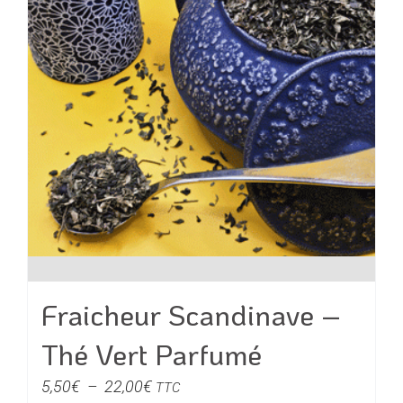
choisies
sur
la
page
du
produit
Fraicheur Scandinave –
Thé Vert Parfumé
Plage
5,50
€
–
22,00
€
TTC