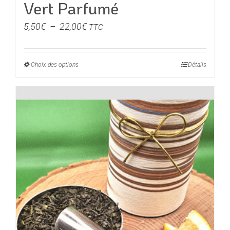
Vert Parfumé
Plage
5,50
€
–
22,00
€
TTC
de
prix :
Choix des options
Ce
Détails
5,50€
produit
à
a
22,00€
plusieurs
variations.
Les
options
peuvent
être
choisies
sur
la