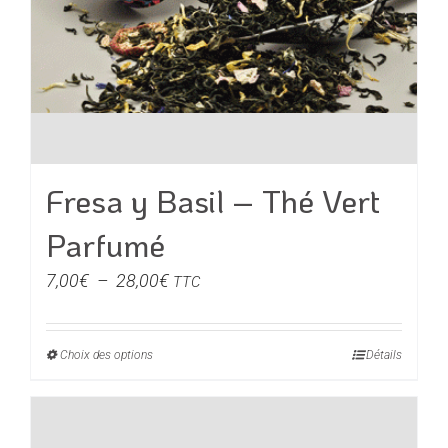
Fresa y Basil – Thé Vert
Parfumé
Plage
7,00
€
–
28,00
€
TTC
de
prix :
Choix des options
Ce
Détails
7,00€
produit
à
a
28,00€
plusieurs