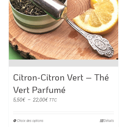
page
du
produit
Citron-Citron Vert – Thé
Vert Parfumé
Plage
5,50
€
–
22,00
€
TTC
de
prix :
Choix des options
Ce
Détails
5,50€