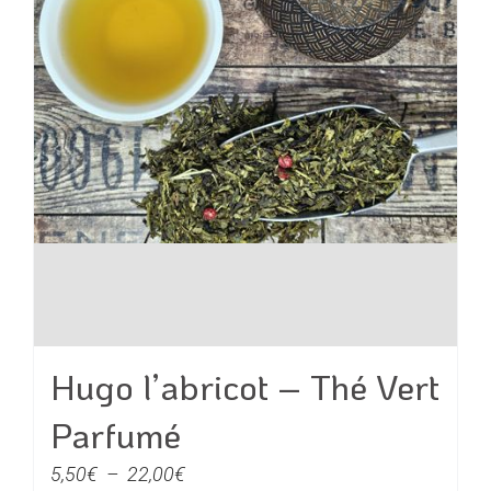
choisies
sur
la
page
du
produit
Hugo l’abricot – Thé Vert
Parfumé
Plage
5,50
€
–
22,00
€