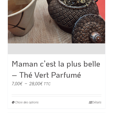
du
produit
Maman c’est la plus belle
– Thé Vert Parfumé
Plage
7,00
€
–
28,00
€
TTC
de
prix :
Choix des options
Ce
Détails
7,00€
produit
à