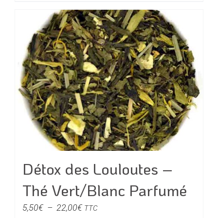
produit
à
a
22,00€
plusieurs
variations.
Les
options
peuvent
être
choisies
sur
la
page
du
Détox des Louloutes –
produit
Thé Vert/Blanc Parfumé
Plage
5,50
€
–
22,00
€
TTC