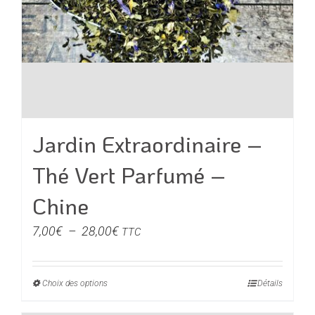
Jardin Extraordinaire –
Thé Vert Parfumé –
Chine
Plage
7,00
€
–
28,00
€
TTC
de
prix :
Choix des options
Ce
Détails
7,00€
produit
à