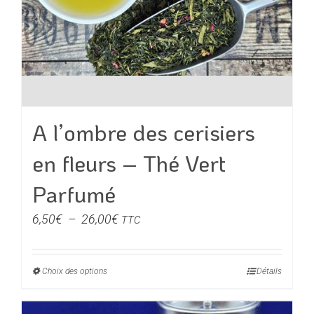
A l’ombre des cerisiers
en fleurs – Thé Vert
Parfumé
Plage
6,50
€
–
26,00
€
TTC
de
prix :
Choix des options
Ce
Détails
6,50€
produit
à
a
26,00€