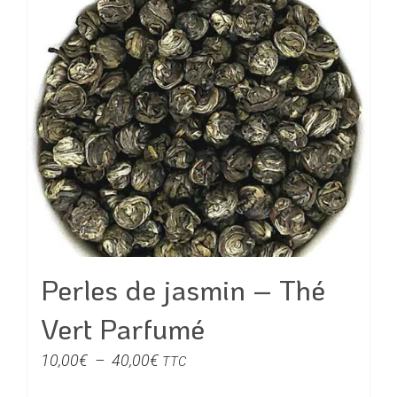
a
28,00€
plusieurs
variations.
Les
options
peuvent
être
choisies
sur
la
page
du
Perles de jasmin – Thé
produit
Vert Parfumé
Plage
10,00
€
–
40,00
€
TTC
de