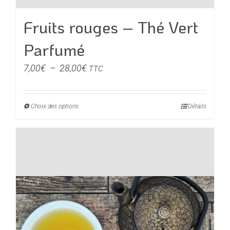
Fruits rouges – Thé Vert
Parfumé
Plage
7,00
€
–
28,00
€
TTC
de
prix :
Choix des options
Ce
Détails
7,00€
produit
à
a
28,00€
plusieurs
variations.
Les
options
peuvent
être