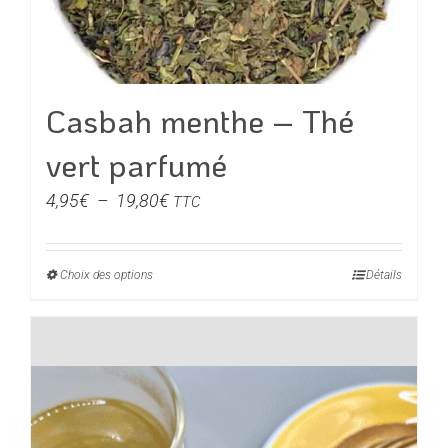
sur
la
page
du
Casbah menthe – Thé
produit
vert parfumé
Plage
4,95
€
–
19,80
€
TTC
de
prix :
Choix des options
Ce
Détails
4,95€
produit
à
a
19,80€
plusieurs
variations.
Les
options