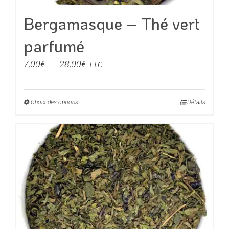
page
du
Bergamasque – Thé vert
produit
parfumé
Plage
7,00
€
–
28,00
€
TTC
de
prix :
Choix des options
Ce
Détails
7,00€
produit
à
a
28,00€
plusieurs
variations.
Les
options
peuvent
être
choisies