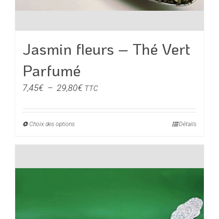
Jasmin fleurs – Thé Vert
Parfumé
Plage
7,45
€
–
29,80
€
TTC
de
prix :
Choix des options
Ce
Détails
7,45€
produit
à
a
29,80€
plusieurs
variations.
Les
options
peuvent