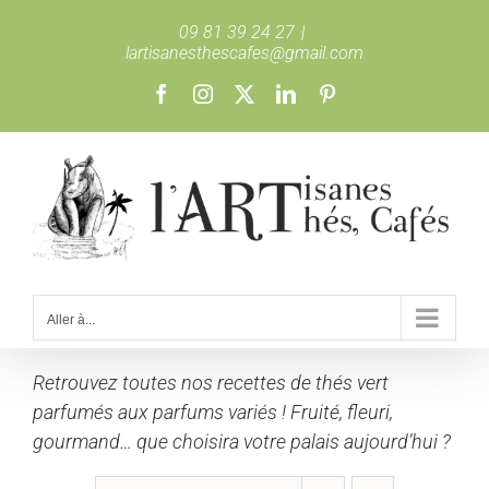
Passer
09 81 39 24 27
|
au
lartisanesthescafes@gmail.com
contenu
Facebook
Instagram
X
LinkedIn
Pinterest
Aller à...
Retrouvez toutes nos recettes de thés vert
parfumés aux parfums variés ! Fruité, fleuri,
gourmand… que choisira votre palais aujourd’hui ?