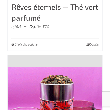
du
Rêves éternels – Thé vert
produit
parfumé
Plage
5,50
€
–
22,00
€
TTC
de
prix :
Choix des options
Ce
Détails
5,50€
produit
à
a
22,00€
plusieurs
variations.
Les
options
peuvent
être
choisies