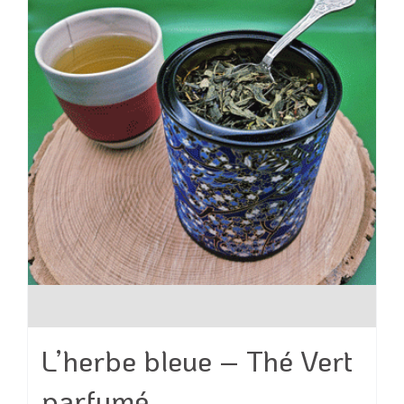
être
choisies
sur
la
page
du
produit
L’herbe bleue – Thé Vert
parfumé