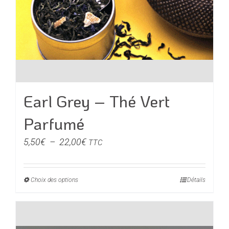
Earl Grey – Thé Vert
Parfumé
Plage
5,50
€
–
22,00
€
TTC
de
prix :
Choix des options
Ce
Détails
5,50€
produit
à
a
22,00€
plusieurs