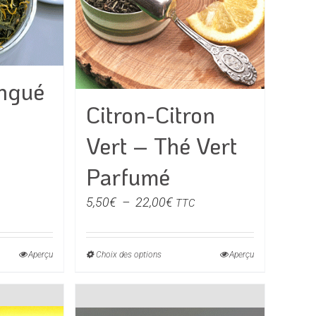
s
choisies
sur
la
page
du
ingué
produit
Citron-Citron
Vert – Thé Vert
Parfumé
e
Plage
5,50
€
–
22,00
€
TTC
de
€
prix :
Aperçu
Choix des options
Ce
Aperçu
5,50€
0€
produit
à
a
22,00€
rs
plusieurs