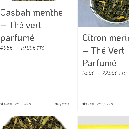
choisies
choisie
Casbah menthe
sur
sur
la
la
– Thé vert
page
page
du
du
Citron mer
parfumé
produit
produit
– Thé Vert
Plage
4,95
€
–
19,80
€
TTC
de
Parfumé
prix :
4,95€
Plag
5,50
€
–
22,00
€
TTC
à
de
19,80€
prix :
5,50
à
Choix des options
Ce
Aperçu
Choix des options
Ce
22,0
produit
produit
a
a
plusieurs
plusieu