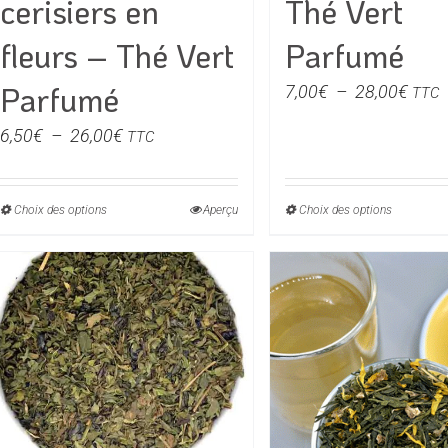
cerisiers en
Thé Vert
fleurs – Thé Vert
Parfumé
Parfumé
Plag
7,00
€
–
28,00
€
TTC
de
Plage
6,50
€
–
26,00
€
TTC
prix :
de
7,00
prix :
à
Choix des options
Ce
Aperçu
Choix des options
Ce
6,50€
28,0
produit
produit
à
a
a
26,00€
plusieurs
plusieu
variations.
variati
Les
Les
options
option
peuvent
peuven
être
être