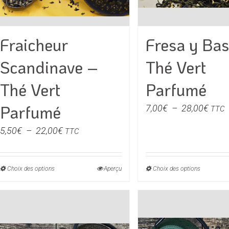
du
du
produit
produit
Fraicheur
Fresa y Bas
Scandinave –
Thé Vert
Thé Vert
Parfumé
Parfumé
Plag
7,00
€
–
28,00
€
TTC
de
Plage
5,50
€
–
22,00
€
TTC
prix :
de
7,00
prix :
à
Choix des options
Ce
Aperçu
Choix des options
Ce
5,50€
28,0
produit
produit
à
a
a
22,00€
plusieurs
plusieu
variations.
variati