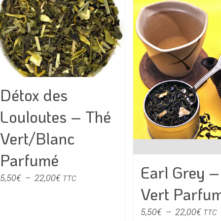
variations.
variati
Les
Les
options
option
peuvent
peuven
être
être
choisies
choisie
Détox des
sur
sur
la
la
Louloutes – Thé
page
page
du
du
Vert/Blanc
produit
produit
Parfumé
Earl Grey –
Plage
5,50
€
–
22,00
€
TTC
Vert Parfu
de
prix :
Plag
5,50
€
–
22,00
€
TTC
5,50€