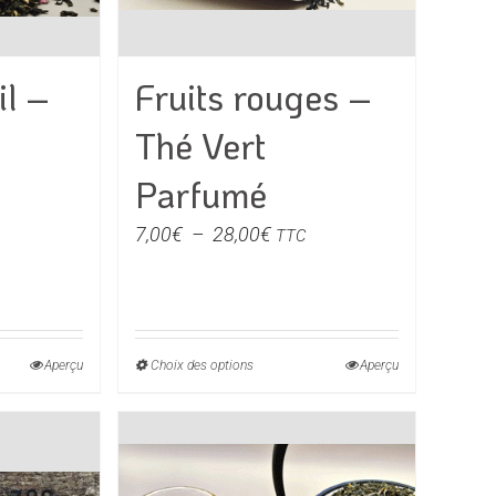
du
produit
il –
Fruits rouges –
Thé Vert
Parfumé
e
Plage
7,00
€
–
28,00
€
TTC
de
prix :
€
7,00€
à
Aperçu
Choix des options
Ce
Aperçu
0€
28,00€
produit
a
rs
plusieurs
ons.
variations.