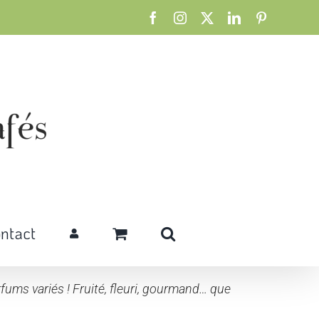
Facebook
Instagram
X
LinkedIn
Pinterest
ntact
ums variés ! Fruité, fleuri, gourmand… que