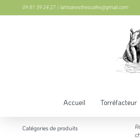
Passer
09 81 39 24 27
|
lartisanesthescafes@gmail.com
au
contenu
Accueil
Torréfacteur
Re
Catégories de produits
ch