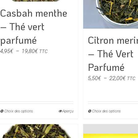
choisies
choisie
Casbah menthe
sur
sur
la
la
– Thé vert
page
page
du
du
Citron mer
parfumé
produit
produit
– Thé Vert
Plage
4,95
€
–
19,80
€
TTC
de
Parfumé
prix :
4,95€
Plag
5,50
€
–
22,00
€
TTC
à
de
19,80€
prix :
5,50
à
Choix des options
Ce
Aperçu
Choix des options
Ce
22,0
produit
produit
a
a
plusieurs
plusieu