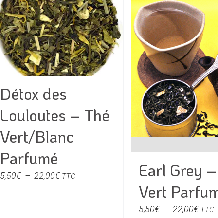
variations.
variati
Les
Les
options
option
peuvent
peuven
être
être
choisies
choisie
Détox des
sur
sur
la
la
Louloutes – Thé
page
page
du
du
Vert/Blanc
produit
produit
Parfumé
Earl Grey –
Plage
5,50
€
–
22,00
€
TTC
Vert Parfu
de
prix :
Plag
5,50
€
–
22,00
€
TTC
5,50€