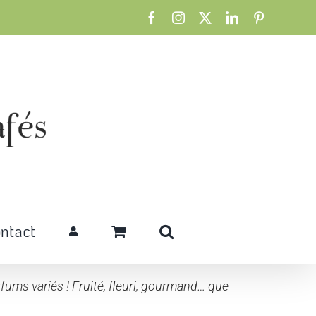
Facebook
Instagram
X
LinkedIn
Pinterest
ntact
ums variés ! Fruité, fleuri, gourmand… que