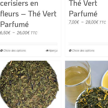
cerisiers en
Thé Vert
fleurs – Thé Vert
Parfumé
Parfumé
Plag
7,00
€
–
28,00
€
TTC
de
Plage
6,50
€
–
26,00
€
TTC
prix :
de
7,00
prix :
à
Choix des options
Ce
Aperçu
Choix des options
Ce
6,50€
28,0
produit
produit
à
a
a
26,00€
plusieurs
plusieu
variations.
variati
Les
Les
options
option
peuvent
peuven
être
être