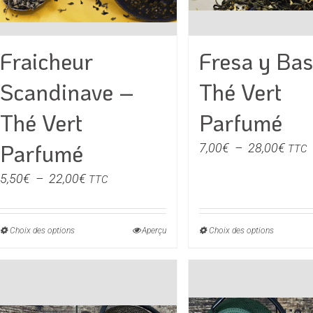
du
du
produit
produit
Fraicheur
Fresa y Bas
Scandinave –
Thé Vert
Thé Vert
Parfumé
Parfumé
Plag
7,00
€
–
28,00
€
TTC
de
Plage
5,50
€
–
22,00
€
TTC
prix :
de
7,00
prix :
à
Choix des options
Ce
Aperçu
Choix des options
Ce
5,50€
28,0
produit
produit
à
a
a
22,00€
plusieurs
plusieu
variations.
variati