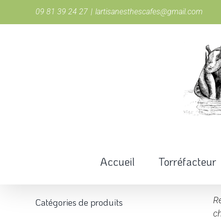
Passer
09 81 39 24 27
|
lartisanesthescafes@gmail.com
au
contenu
Accueil
Torréfacteur
Re
Catégories de produits
ch