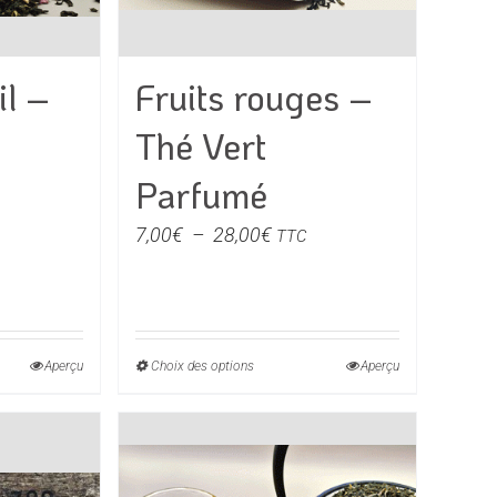
du
produit
il –
Fruits rouges –
Thé Vert
Parfumé
e
Plage
7,00
€
–
28,00
€
TTC
de
prix :
€
7,00€
à
Aperçu
Choix des options
Ce
Aperçu
0€
28,00€
produit
a
rs
plusieurs
ons.
variations.