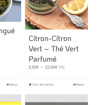
s
choisies
sur
la
page
du
ingué
produit
Citron-Citron
Vert – Thé Vert
Parfumé
e
Plage
5,50
€
–
22,00
€
TTC
de
€
prix :
Aperçu
Choix des options
Ce
Aperçu
5,50€
0€
produit
à
a
22,00€
rs
plusieurs