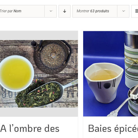
Trier par
Nom
Montrer
63 produits
A l’ombre des
Baies épicé